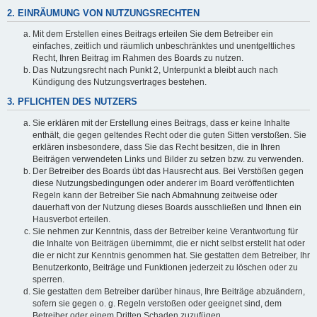
2. EINRÄUMUNG VON NUTZUNGSRECHTEN
Mit dem Erstellen eines Beitrags erteilen Sie dem Betreiber ein
einfaches, zeitlich und räumlich unbeschränktes und unentgeltliches
Recht, Ihren Beitrag im Rahmen des Boards zu nutzen.
Das Nutzungsrecht nach Punkt 2, Unterpunkt a bleibt auch nach
Kündigung des Nutzungsvertrages bestehen.
3. PFLICHTEN DES NUTZERS
Sie erklären mit der Erstellung eines Beitrags, dass er keine Inhalte
enthält, die gegen geltendes Recht oder die guten Sitten verstoßen. Sie
erklären insbesondere, dass Sie das Recht besitzen, die in Ihren
Beiträgen verwendeten Links und Bilder zu setzen bzw. zu verwenden.
Der Betreiber des Boards übt das Hausrecht aus. Bei Verstößen gegen
diese Nutzungsbedingungen oder anderer im Board veröffentlichten
Regeln kann der Betreiber Sie nach Abmahnung zeitweise oder
dauerhaft von der Nutzung dieses Boards ausschließen und Ihnen ein
Hausverbot erteilen.
Sie nehmen zur Kenntnis, dass der Betreiber keine Verantwortung für
die Inhalte von Beiträgen übernimmt, die er nicht selbst erstellt hat oder
die er nicht zur Kenntnis genommen hat. Sie gestatten dem Betreiber, Ihr
Benutzerkonto, Beiträge und Funktionen jederzeit zu löschen oder zu
sperren.
Sie gestatten dem Betreiber darüber hinaus, Ihre Beiträge abzuändern,
sofern sie gegen o. g. Regeln verstoßen oder geeignet sind, dem
Betreiber oder einem Dritten Schaden zuzufügen.