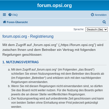
forum.opsi.org
FAQ
Anmelden
S
Foren-Übersicht
u
Sprache:
c
forum.opsi.org - Registrierung
h
Mit dem Zugriff auf „forum.opsi.org“ („https://forum.opsi.org“) wird
e
zwischen Ihnen und dem Betreiber ein Vertrag mit folgenden
Regelungen geschlossen:
1. NUTZUNGSVERTRAG
Mit dem Zugriff auf „forum.opsi.org“ (im Folgenden „das Board“)
schließen Sie einen Nutzungsvertrag mit dem Betreiber des Boards ab
(im Folgenden „Betreiber“) und erklären sich mit den nachfolgenden
Regelungen einverstanden.
Wenn Sie mit diesen Regelungen nicht einverstanden sind, so dürfen
Sie das Board nicht weiter nutzen. Für die Nutzung des Boards gelten
jeweils die an dieser Stelle veröffentlichten Regelungen.
Der Nutzungsvertrag wird auf unbestimmte Zeit geschlossen und kann
von beiden Seiten ohne Einhaltung einer Frist jederzeit gekündigt
werden.