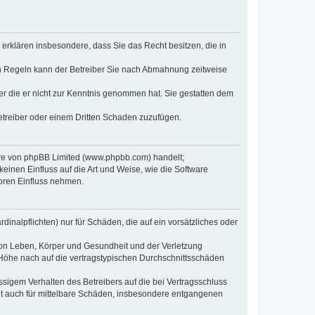
e erklären insbesondere, dass Sie das Recht besitzen, die in
en Regeln kann der Betreiber Sie nach Abmahnung zeitweise
oder die er nicht zur Kenntnis genommen hat. Sie gestatten dem
Betreiber oder einem Dritten Schaden zuzufügen.
ware von phpBB Limited (www.phpbb.com) handelt;
inen Einfluss auf die Art und Weise, wie die Software
oren Einfluss nehmen.
inalpflichten) nur für Schäden, die auf ein vorsätzliches oder
von Leben, Körper und Gesundheit und der Verletzung
r Höhe nach auf die vertragstypischen Durchschnittsschäden
sigem Verhalten des Betreibers auf die bei Vertragsschluss
lt auch für mittelbare Schäden, insbesondere entgangenen