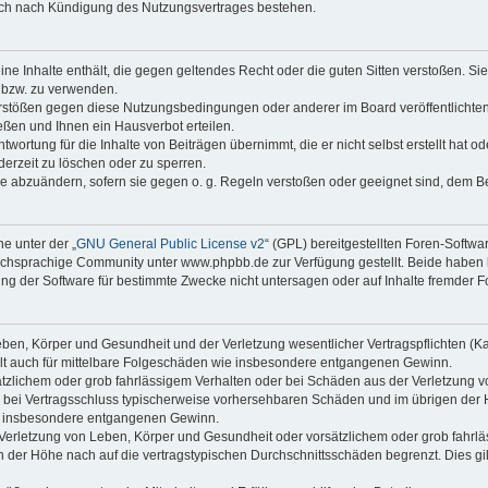
auch nach Kündigung des Nutzungsvertrages bestehen.
keine Inhalte enthält, die gegen geltendes Recht oder die guten Sitten verstoßen. Si
n bzw. zu verwenden.
erstößen gegen diese Nutzungsbedingungen oder anderer im Board veröffentlicht
ßen und Ihnen ein Hausverbot erteilen.
wortung für die Inhalte von Beiträgen übernimmt, die er nicht selbst erstellt hat 
derzeit zu löschen oder zu sperren.
äge abzuändern, sofern sie gegen o. g. Regeln verstoßen oder geeignet sind, dem 
e unter der „
GNU General Public License v2
“ (GPL) bereitgestellten Foren-Soft
chsprachige Community unter www.phpbb.de zur Verfügung gestellt. Beide haben ke
g der Software für bestimmte Zwecke nicht untersagen oder auf Inhalte fremder F
ben, Körper und Gesundheit und der Verletzung wesentlicher Vertragspflichten (Kard
gilt auch für mittelbare Folgeschäden wie insbesondere entgangenen Gewinn.
ätzlichem oder grob fahrlässigem Verhalten oder bei Schäden aus der Verletzung 
 die bei Vertragsschluss typischerweise vorhersehbaren Schäden und im übrigen de
wie insbesondere entgangenen Gewinn.
erletzung von Leben, Körper und Gesundheit oder vorsätzlichem oder grob fahrläs
der Höhe nach auf die vertragstypischen Durchschnittsschäden begrenzt. Dies gi