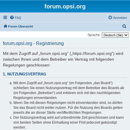
forum.opsi.org
FAQ
Anmelden
S
Foren-Übersicht
u
Sprache:
c
forum.opsi.org - Registrierung
h
Mit dem Zugriff auf „forum.opsi.org“ („https://forum.opsi.org“) wird
e
zwischen Ihnen und dem Betreiber ein Vertrag mit folgenden
Regelungen geschlossen:
1. NUTZUNGSVERTRAG
Mit dem Zugriff auf „forum.opsi.org“ (im Folgenden „das Board“)
schließen Sie einen Nutzungsvertrag mit dem Betreiber des Boards ab
(im Folgenden „Betreiber“) und erklären sich mit den nachfolgenden
Regelungen einverstanden.
Wenn Sie mit diesen Regelungen nicht einverstanden sind, so dürfen
Sie das Board nicht weiter nutzen. Für die Nutzung des Boards gelten
jeweils die an dieser Stelle veröffentlichten Regelungen.
Der Nutzungsvertrag wird auf unbestimmte Zeit geschlossen und kann
von beiden Seiten ohne Einhaltung einer Frist jederzeit gekündigt
werden.