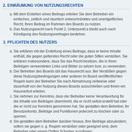
2. EINRÄUMUNG VON NUTZUNGSRECHTEN
Mit dem Erstellen eines Beitrags erteilen Sie dem Betreiber ein
einfaches, zeitlich und räumlich unbeschränktes und unentgeltliches
Recht, Ihren Beitrag im Rahmen des Boards zu nutzen.
Das Nutzungsrecht nach Punkt 2, Unterpunkt a bleibt auch nach
Kündigung des Nutzungsvertrages bestehen.
3. PFLICHTEN DES NUTZERS
Sie erklären mit der Erstellung eines Beitrags, dass er keine Inhalte
enthält, die gegen geltendes Recht oder die guten Sitten verstoßen. Sie
erklären insbesondere, dass Sie das Recht besitzen, die in Ihren
Beiträgen verwendeten Links und Bilder zu setzen bzw. zu verwenden.
Der Betreiber des Boards übt das Hausrecht aus. Bei Verstößen gegen
diese Nutzungsbedingungen oder anderer im Board veröffentlichten
Regeln kann der Betreiber Sie nach Abmahnung zeitweise oder
dauerhaft von der Nutzung dieses Boards ausschließen und Ihnen ein
Hausverbot erteilen.
Sie nehmen zur Kenntnis, dass der Betreiber keine Verantwortung für
die Inhalte von Beiträgen übernimmt, die er nicht selbst erstellt hat oder
die er nicht zur Kenntnis genommen hat. Sie gestatten dem Betreiber, Ihr
Benutzerkonto, Beiträge und Funktionen jederzeit zu löschen oder zu
sperren.
Sie gestatten dem Betreiber darüber hinaus, Ihre Beiträge abzuändern,
sofern sie gegen o. g. Regeln verstoßen oder geeignet sind, dem
Betreiber oder einem Dritten Schaden zuzufügen.