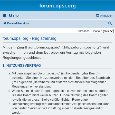
forum.opsi.org
FAQ
Anmelden
S
Foren-Übersicht
u
Sprache:
c
forum.opsi.org - Registrierung
h
Mit dem Zugriff auf „forum.opsi.org“ („https://forum.opsi.org“) wird
e
zwischen Ihnen und dem Betreiber ein Vertrag mit folgenden
Regelungen geschlossen:
1. NUTZUNGSVERTRAG
Mit dem Zugriff auf „forum.opsi.org“ (im Folgenden „das Board“)
schließen Sie einen Nutzungsvertrag mit dem Betreiber des Boards ab
(im Folgenden „Betreiber“) und erklären sich mit den nachfolgenden
Regelungen einverstanden.
Wenn Sie mit diesen Regelungen nicht einverstanden sind, so dürfen
Sie das Board nicht weiter nutzen. Für die Nutzung des Boards gelten
jeweils die an dieser Stelle veröffentlichten Regelungen.
Der Nutzungsvertrag wird auf unbestimmte Zeit geschlossen und kann
von beiden Seiten ohne Einhaltung einer Frist jederzeit gekündigt
werden.