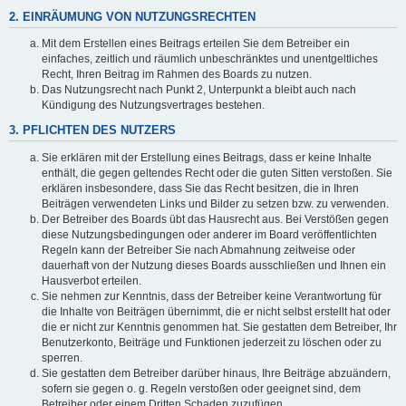
2. EINRÄUMUNG VON NUTZUNGSRECHTEN
Mit dem Erstellen eines Beitrags erteilen Sie dem Betreiber ein
einfaches, zeitlich und räumlich unbeschränktes und unentgeltliches
Recht, Ihren Beitrag im Rahmen des Boards zu nutzen.
Das Nutzungsrecht nach Punkt 2, Unterpunkt a bleibt auch nach
Kündigung des Nutzungsvertrages bestehen.
3. PFLICHTEN DES NUTZERS
Sie erklären mit der Erstellung eines Beitrags, dass er keine Inhalte
enthält, die gegen geltendes Recht oder die guten Sitten verstoßen. Sie
erklären insbesondere, dass Sie das Recht besitzen, die in Ihren
Beiträgen verwendeten Links und Bilder zu setzen bzw. zu verwenden.
Der Betreiber des Boards übt das Hausrecht aus. Bei Verstößen gegen
diese Nutzungsbedingungen oder anderer im Board veröffentlichten
Regeln kann der Betreiber Sie nach Abmahnung zeitweise oder
dauerhaft von der Nutzung dieses Boards ausschließen und Ihnen ein
Hausverbot erteilen.
Sie nehmen zur Kenntnis, dass der Betreiber keine Verantwortung für
die Inhalte von Beiträgen übernimmt, die er nicht selbst erstellt hat oder
die er nicht zur Kenntnis genommen hat. Sie gestatten dem Betreiber, Ihr
Benutzerkonto, Beiträge und Funktionen jederzeit zu löschen oder zu
sperren.
Sie gestatten dem Betreiber darüber hinaus, Ihre Beiträge abzuändern,
sofern sie gegen o. g. Regeln verstoßen oder geeignet sind, dem
Betreiber oder einem Dritten Schaden zuzufügen.