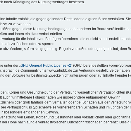
auch nach Kündigung des Nutzungsvertrages bestehen.
keine Inhalte enthält, die gegen geltendes Recht oder die guten Sitten verstoßen. Si
n bzw. zu verwenden.
erstößen gegen diese Nutzungsbedingungen oder anderer im Board veröffentlicht
ßen und Ihnen ein Hausverbot erteilen.
wortung für die Inhalte von Beiträgen übernimmt, die er nicht selbst erstellt hat 
derzeit zu löschen oder zu sperren.
äge abzuändern, sofern sie gegen o. g. Regeln verstoßen oder geeignet sind, dem 
e unter der „
GNU General Public License v2
“ (GPL) bereitgestellten Foren-Soft
chsprachige Community unter www.phpbb.de zur Verfügung gestellt. Beide haben ke
g der Software für bestimmte Zwecke nicht untersagen oder auf Inhalte fremder F
ben, Körper und Gesundheit und der Verletzung wesentlicher Vertragspflichten (Kard
gilt auch für mittelbare Folgeschäden wie insbesondere entgangenen Gewinn.
ätzlichem oder grob fahrlässigem Verhalten oder bei Schäden aus der Verletzung 
 die bei Vertragsschluss typischerweise vorhersehbaren Schäden und im übrigen de
wie insbesondere entgangenen Gewinn.
erletzung von Leben, Körper und Gesundheit oder vorsätzlichem oder grob fahrläs
der Höhe nach auf die vertragstypischen Durchschnittsschäden begrenzt. Dies gi