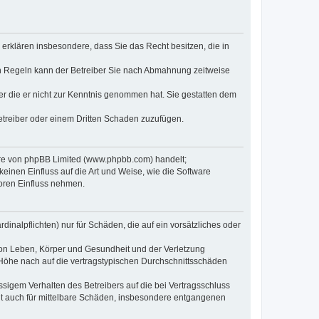
e erklären insbesondere, dass Sie das Recht besitzen, die in
en Regeln kann der Betreiber Sie nach Abmahnung zeitweise
oder die er nicht zur Kenntnis genommen hat. Sie gestatten dem
Betreiber oder einem Dritten Schaden zuzufügen.
ware von phpBB Limited (www.phpbb.com) handelt;
inen Einfluss auf die Art und Weise, wie die Software
oren Einfluss nehmen.
inalpflichten) nur für Schäden, die auf ein vorsätzliches oder
von Leben, Körper und Gesundheit und der Verletzung
r Höhe nach auf die vertragstypischen Durchschnittsschäden
sigem Verhalten des Betreibers auf die bei Vertragsschluss
lt auch für mittelbare Schäden, insbesondere entgangenen