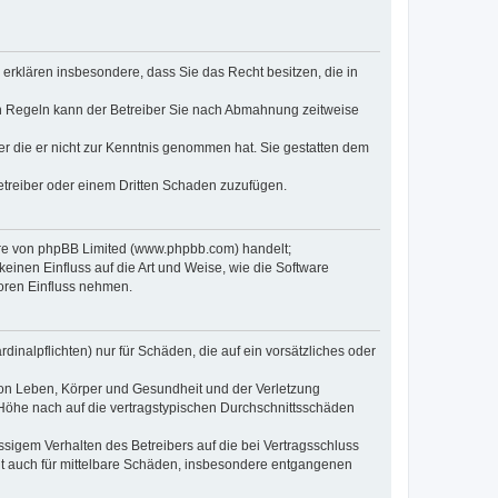
e erklären insbesondere, dass Sie das Recht besitzen, die in
en Regeln kann der Betreiber Sie nach Abmahnung zeitweise
oder die er nicht zur Kenntnis genommen hat. Sie gestatten dem
Betreiber oder einem Dritten Schaden zuzufügen.
ware von phpBB Limited (www.phpbb.com) handelt;
inen Einfluss auf die Art und Weise, wie die Software
oren Einfluss nehmen.
inalpflichten) nur für Schäden, die auf ein vorsätzliches oder
von Leben, Körper und Gesundheit und der Verletzung
r Höhe nach auf die vertragstypischen Durchschnittsschäden
sigem Verhalten des Betreibers auf die bei Vertragsschluss
lt auch für mittelbare Schäden, insbesondere entgangenen