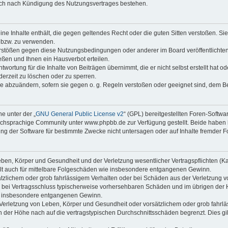
auch nach Kündigung des Nutzungsvertrages bestehen.
keine Inhalte enthält, die gegen geltendes Recht oder die guten Sitten verstoßen. Si
n bzw. zu verwenden.
erstößen gegen diese Nutzungsbedingungen oder anderer im Board veröffentlicht
ßen und Ihnen ein Hausverbot erteilen.
wortung für die Inhalte von Beiträgen übernimmt, die er nicht selbst erstellt hat 
derzeit zu löschen oder zu sperren.
äge abzuändern, sofern sie gegen o. g. Regeln verstoßen oder geeignet sind, dem 
e unter der „
GNU General Public License v2
“ (GPL) bereitgestellten Foren-Soft
chsprachige Community unter www.phpbb.de zur Verfügung gestellt. Beide haben ke
g der Software für bestimmte Zwecke nicht untersagen oder auf Inhalte fremder F
ben, Körper und Gesundheit und der Verletzung wesentlicher Vertragspflichten (Kard
gilt auch für mittelbare Folgeschäden wie insbesondere entgangenen Gewinn.
ätzlichem oder grob fahrlässigem Verhalten oder bei Schäden aus der Verletzung 
 die bei Vertragsschluss typischerweise vorhersehbaren Schäden und im übrigen de
wie insbesondere entgangenen Gewinn.
erletzung von Leben, Körper und Gesundheit oder vorsätzlichem oder grob fahrläs
der Höhe nach auf die vertragstypischen Durchschnittsschäden begrenzt. Dies gi