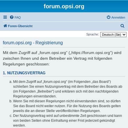
forum.opsi.org
FAQ
Anmelden
S
Foren-Übersicht
u
Sprache:
c
forum.opsi.org - Registrierung
h
Mit dem Zugriff auf „forum.opsi.org“ („https://forum.opsi.org“) wird
e
zwischen Ihnen und dem Betreiber ein Vertrag mit folgenden
Regelungen geschlossen:
1. NUTZUNGSVERTRAG
Mit dem Zugriff auf „forum.opsi.org“ (im Folgenden „das Board“)
schließen Sie einen Nutzungsvertrag mit dem Betreiber des Boards ab
(im Folgenden „Betreiber“) und erklären sich mit den nachfolgenden
Regelungen einverstanden.
Wenn Sie mit diesen Regelungen nicht einverstanden sind, so dürfen
Sie das Board nicht weiter nutzen. Für die Nutzung des Boards gelten
jeweils die an dieser Stelle veröffentlichten Regelungen.
Der Nutzungsvertrag wird auf unbestimmte Zeit geschlossen und kann
von beiden Seiten ohne Einhaltung einer Frist jederzeit gekündigt
werden.