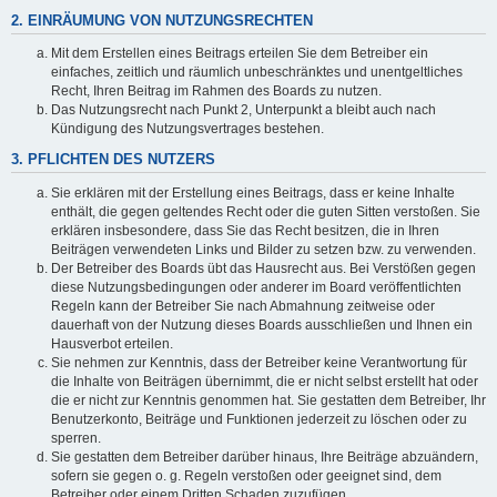
2. EINRÄUMUNG VON NUTZUNGSRECHTEN
Mit dem Erstellen eines Beitrags erteilen Sie dem Betreiber ein
einfaches, zeitlich und räumlich unbeschränktes und unentgeltliches
Recht, Ihren Beitrag im Rahmen des Boards zu nutzen.
Das Nutzungsrecht nach Punkt 2, Unterpunkt a bleibt auch nach
Kündigung des Nutzungsvertrages bestehen.
3. PFLICHTEN DES NUTZERS
Sie erklären mit der Erstellung eines Beitrags, dass er keine Inhalte
enthält, die gegen geltendes Recht oder die guten Sitten verstoßen. Sie
erklären insbesondere, dass Sie das Recht besitzen, die in Ihren
Beiträgen verwendeten Links und Bilder zu setzen bzw. zu verwenden.
Der Betreiber des Boards übt das Hausrecht aus. Bei Verstößen gegen
diese Nutzungsbedingungen oder anderer im Board veröffentlichten
Regeln kann der Betreiber Sie nach Abmahnung zeitweise oder
dauerhaft von der Nutzung dieses Boards ausschließen und Ihnen ein
Hausverbot erteilen.
Sie nehmen zur Kenntnis, dass der Betreiber keine Verantwortung für
die Inhalte von Beiträgen übernimmt, die er nicht selbst erstellt hat oder
die er nicht zur Kenntnis genommen hat. Sie gestatten dem Betreiber, Ihr
Benutzerkonto, Beiträge und Funktionen jederzeit zu löschen oder zu
sperren.
Sie gestatten dem Betreiber darüber hinaus, Ihre Beiträge abzuändern,
sofern sie gegen o. g. Regeln verstoßen oder geeignet sind, dem
Betreiber oder einem Dritten Schaden zuzufügen.