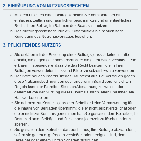
2. EINRÄUMUNG VON NUTZUNGSRECHTEN
Mit dem Erstellen eines Beitrags erteilen Sie dem Betreiber ein
einfaches, zeitlich und räumlich unbeschränktes und unentgeltliches
Recht, Ihren Beitrag im Rahmen des Boards zu nutzen.
Das Nutzungsrecht nach Punkt 2, Unterpunkt a bleibt auch nach
Kündigung des Nutzungsvertrages bestehen.
3. PFLICHTEN DES NUTZERS
Sie erklären mit der Erstellung eines Beitrags, dass er keine Inhalte
enthält, die gegen geltendes Recht oder die guten Sitten verstoßen. Sie
erklären insbesondere, dass Sie das Recht besitzen, die in Ihren
Beiträgen verwendeten Links und Bilder zu setzen bzw. zu verwenden.
Der Betreiber des Boards übt das Hausrecht aus. Bei Verstößen gegen
diese Nutzungsbedingungen oder anderer im Board veröffentlichten
Regeln kann der Betreiber Sie nach Abmahnung zeitweise oder
dauerhaft von der Nutzung dieses Boards ausschließen und Ihnen ein
Hausverbot erteilen.
Sie nehmen zur Kenntnis, dass der Betreiber keine Verantwortung für
die Inhalte von Beiträgen übernimmt, die er nicht selbst erstellt hat oder
die er nicht zur Kenntnis genommen hat. Sie gestatten dem Betreiber, Ihr
Benutzerkonto, Beiträge und Funktionen jederzeit zu löschen oder zu
sperren.
Sie gestatten dem Betreiber darüber hinaus, Ihre Beiträge abzuändern,
sofern sie gegen o. g. Regeln verstoßen oder geeignet sind, dem
Betreiber oder einem Dritten Schaden zuzufügen.