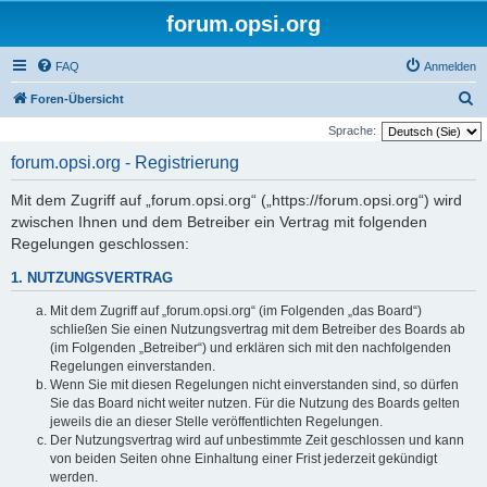
forum.opsi.org
FAQ
Anmelden
S
Foren-Übersicht
u
Sprache:
c
forum.opsi.org - Registrierung
h
Mit dem Zugriff auf „forum.opsi.org“ („https://forum.opsi.org“) wird
e
zwischen Ihnen und dem Betreiber ein Vertrag mit folgenden
Regelungen geschlossen:
1. NUTZUNGSVERTRAG
Mit dem Zugriff auf „forum.opsi.org“ (im Folgenden „das Board“)
schließen Sie einen Nutzungsvertrag mit dem Betreiber des Boards ab
(im Folgenden „Betreiber“) und erklären sich mit den nachfolgenden
Regelungen einverstanden.
Wenn Sie mit diesen Regelungen nicht einverstanden sind, so dürfen
Sie das Board nicht weiter nutzen. Für die Nutzung des Boards gelten
jeweils die an dieser Stelle veröffentlichten Regelungen.
Der Nutzungsvertrag wird auf unbestimmte Zeit geschlossen und kann
von beiden Seiten ohne Einhaltung einer Frist jederzeit gekündigt
werden.