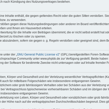
auch nach Kündigung des Nutzungsvertrages bestehen.
keine Inhalte enthält, die gegen geltendes Recht oder die guten Sitten verstoßen. Si
n bzw. zu verwenden.
erstößen gegen diese Nutzungsbedingungen oder anderer im Board veröffentlicht
ßen und Ihnen ein Hausverbot erteilen.
wortung für die Inhalte von Beiträgen übernimmt, die er nicht selbst erstellt hat 
derzeit zu löschen oder zu sperren.
äge abzuändern, sofern sie gegen o. g. Regeln verstoßen oder geeignet sind, dem 
e unter der „
GNU General Public License v2
“ (GPL) bereitgestellten Foren-Soft
chsprachige Community unter www.phpbb.de zur Verfügung gestellt. Beide haben ke
g der Software für bestimmte Zwecke nicht untersagen oder auf Inhalte fremder F
ben, Körper und Gesundheit und der Verletzung wesentlicher Vertragspflichten (Kard
gilt auch für mittelbare Folgeschäden wie insbesondere entgangenen Gewinn.
ätzlichem oder grob fahrlässigem Verhalten oder bei Schäden aus der Verletzung 
 die bei Vertragsschluss typischerweise vorhersehbaren Schäden und im übrigen de
wie insbesondere entgangenen Gewinn.
erletzung von Leben, Körper und Gesundheit oder vorsätzlichem oder grob fahrläs
der Höhe nach auf die vertragstypischen Durchschnittsschäden begrenzt. Dies gi