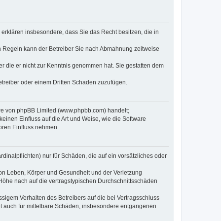
e erklären insbesondere, dass Sie das Recht besitzen, die in
en Regeln kann der Betreiber Sie nach Abmahnung zeitweise
oder die er nicht zur Kenntnis genommen hat. Sie gestatten dem
Betreiber oder einem Dritten Schaden zuzufügen.
ware von phpBB Limited (www.phpbb.com) handelt;
inen Einfluss auf die Art und Weise, wie die Software
oren Einfluss nehmen.
inalpflichten) nur für Schäden, die auf ein vorsätzliches oder
von Leben, Körper und Gesundheit und der Verletzung
r Höhe nach auf die vertragstypischen Durchschnittsschäden
sigem Verhalten des Betreibers auf die bei Vertragsschluss
lt auch für mittelbare Schäden, insbesondere entgangenen