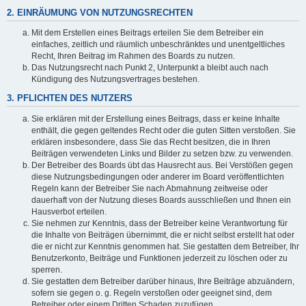
2. EINRÄUMUNG VON NUTZUNGSRECHTEN
Mit dem Erstellen eines Beitrags erteilen Sie dem Betreiber ein
einfaches, zeitlich und räumlich unbeschränktes und unentgeltliches
Recht, Ihren Beitrag im Rahmen des Boards zu nutzen.
Das Nutzungsrecht nach Punkt 2, Unterpunkt a bleibt auch nach
Kündigung des Nutzungsvertrages bestehen.
3. PFLICHTEN DES NUTZERS
Sie erklären mit der Erstellung eines Beitrags, dass er keine Inhalte
enthält, die gegen geltendes Recht oder die guten Sitten verstoßen. Sie
erklären insbesondere, dass Sie das Recht besitzen, die in Ihren
Beiträgen verwendeten Links und Bilder zu setzen bzw. zu verwenden.
Der Betreiber des Boards übt das Hausrecht aus. Bei Verstößen gegen
diese Nutzungsbedingungen oder anderer im Board veröffentlichten
Regeln kann der Betreiber Sie nach Abmahnung zeitweise oder
dauerhaft von der Nutzung dieses Boards ausschließen und Ihnen ein
Hausverbot erteilen.
Sie nehmen zur Kenntnis, dass der Betreiber keine Verantwortung für
die Inhalte von Beiträgen übernimmt, die er nicht selbst erstellt hat oder
die er nicht zur Kenntnis genommen hat. Sie gestatten dem Betreiber, Ihr
Benutzerkonto, Beiträge und Funktionen jederzeit zu löschen oder zu
sperren.
Sie gestatten dem Betreiber darüber hinaus, Ihre Beiträge abzuändern,
sofern sie gegen o. g. Regeln verstoßen oder geeignet sind, dem
Betreiber oder einem Dritten Schaden zuzufügen.