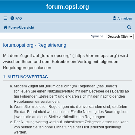
forum.opsi.org
FAQ
Anmelden
S
Foren-Übersicht
u
Sprache:
c
forum.opsi.org - Registrierung
h
Mit dem Zugriff auf „forum.opsi.org“ („https://forum.opsi.org“) wird
e
zwischen Ihnen und dem Betreiber ein Vertrag mit folgenden
Regelungen geschlossen:
1. NUTZUNGSVERTRAG
Mit dem Zugriff auf „forum.opsi.org“ (im Folgenden „das Board“)
schließen Sie einen Nutzungsvertrag mit dem Betreiber des Boards ab
(im Folgenden „Betreiber“) und erklären sich mit den nachfolgenden
Regelungen einverstanden.
Wenn Sie mit diesen Regelungen nicht einverstanden sind, so dürfen
Sie das Board nicht weiter nutzen. Für die Nutzung des Boards gelten
jeweils die an dieser Stelle veröffentlichten Regelungen.
Der Nutzungsvertrag wird auf unbestimmte Zeit geschlossen und kann
von beiden Seiten ohne Einhaltung einer Frist jederzeit gekündigt
werden.