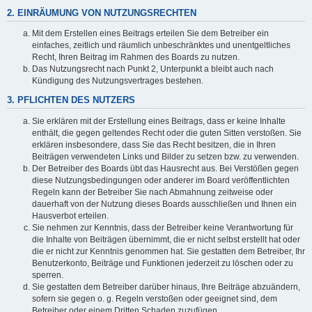
2. EINRÄUMUNG VON NUTZUNGSRECHTEN
Mit dem Erstellen eines Beitrags erteilen Sie dem Betreiber ein
einfaches, zeitlich und räumlich unbeschränktes und unentgeltliches
Recht, Ihren Beitrag im Rahmen des Boards zu nutzen.
Das Nutzungsrecht nach Punkt 2, Unterpunkt a bleibt auch nach
Kündigung des Nutzungsvertrages bestehen.
3. PFLICHTEN DES NUTZERS
Sie erklären mit der Erstellung eines Beitrags, dass er keine Inhalte
enthält, die gegen geltendes Recht oder die guten Sitten verstoßen. Sie
erklären insbesondere, dass Sie das Recht besitzen, die in Ihren
Beiträgen verwendeten Links und Bilder zu setzen bzw. zu verwenden.
Der Betreiber des Boards übt das Hausrecht aus. Bei Verstößen gegen
diese Nutzungsbedingungen oder anderer im Board veröffentlichten
Regeln kann der Betreiber Sie nach Abmahnung zeitweise oder
dauerhaft von der Nutzung dieses Boards ausschließen und Ihnen ein
Hausverbot erteilen.
Sie nehmen zur Kenntnis, dass der Betreiber keine Verantwortung für
die Inhalte von Beiträgen übernimmt, die er nicht selbst erstellt hat oder
die er nicht zur Kenntnis genommen hat. Sie gestatten dem Betreiber, Ihr
Benutzerkonto, Beiträge und Funktionen jederzeit zu löschen oder zu
sperren.
Sie gestatten dem Betreiber darüber hinaus, Ihre Beiträge abzuändern,
sofern sie gegen o. g. Regeln verstoßen oder geeignet sind, dem
Betreiber oder einem Dritten Schaden zuzufügen.