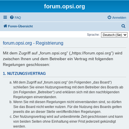
forum.opsi.org
FAQ
Anmelden
S
Foren-Übersicht
u
Sprache:
c
forum.opsi.org - Registrierung
h
Mit dem Zugriff auf „forum.opsi.org“ („https://forum.opsi.org“) wird
e
zwischen Ihnen und dem Betreiber ein Vertrag mit folgenden
Regelungen geschlossen:
1. NUTZUNGSVERTRAG
Mit dem Zugriff auf „forum.opsi.org“ (im Folgenden „das Board“)
schließen Sie einen Nutzungsvertrag mit dem Betreiber des Boards ab
(im Folgenden „Betreiber“) und erklären sich mit den nachfolgenden
Regelungen einverstanden.
Wenn Sie mit diesen Regelungen nicht einverstanden sind, so dürfen
Sie das Board nicht weiter nutzen. Für die Nutzung des Boards gelten
jeweils die an dieser Stelle veröffentlichten Regelungen.
Der Nutzungsvertrag wird auf unbestimmte Zeit geschlossen und kann
von beiden Seiten ohne Einhaltung einer Frist jederzeit gekündigt
werden.