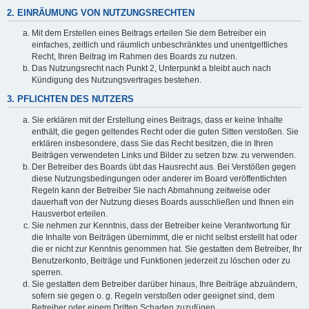
2. EINRÄUMUNG VON NUTZUNGSRECHTEN
Mit dem Erstellen eines Beitrags erteilen Sie dem Betreiber ein
einfaches, zeitlich und räumlich unbeschränktes und unentgeltliches
Recht, Ihren Beitrag im Rahmen des Boards zu nutzen.
Das Nutzungsrecht nach Punkt 2, Unterpunkt a bleibt auch nach
Kündigung des Nutzungsvertrages bestehen.
3. PFLICHTEN DES NUTZERS
Sie erklären mit der Erstellung eines Beitrags, dass er keine Inhalte
enthält, die gegen geltendes Recht oder die guten Sitten verstoßen. Sie
erklären insbesondere, dass Sie das Recht besitzen, die in Ihren
Beiträgen verwendeten Links und Bilder zu setzen bzw. zu verwenden.
Der Betreiber des Boards übt das Hausrecht aus. Bei Verstößen gegen
diese Nutzungsbedingungen oder anderer im Board veröffentlichten
Regeln kann der Betreiber Sie nach Abmahnung zeitweise oder
dauerhaft von der Nutzung dieses Boards ausschließen und Ihnen ein
Hausverbot erteilen.
Sie nehmen zur Kenntnis, dass der Betreiber keine Verantwortung für
die Inhalte von Beiträgen übernimmt, die er nicht selbst erstellt hat oder
die er nicht zur Kenntnis genommen hat. Sie gestatten dem Betreiber, Ihr
Benutzerkonto, Beiträge und Funktionen jederzeit zu löschen oder zu
sperren.
Sie gestatten dem Betreiber darüber hinaus, Ihre Beiträge abzuändern,
sofern sie gegen o. g. Regeln verstoßen oder geeignet sind, dem
Betreiber oder einem Dritten Schaden zuzufügen.