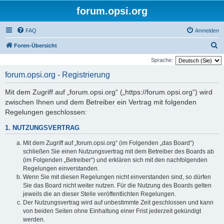
forum.opsi.org
FAQ
Anmelden
S
Foren-Übersicht
u
Sprache:
c
forum.opsi.org - Registrierung
h
Mit dem Zugriff auf „forum.opsi.org“ („https://forum.opsi.org“) wird
e
zwischen Ihnen und dem Betreiber ein Vertrag mit folgenden
Regelungen geschlossen:
1. NUTZUNGSVERTRAG
Mit dem Zugriff auf „forum.opsi.org“ (im Folgenden „das Board“)
schließen Sie einen Nutzungsvertrag mit dem Betreiber des Boards ab
(im Folgenden „Betreiber“) und erklären sich mit den nachfolgenden
Regelungen einverstanden.
Wenn Sie mit diesen Regelungen nicht einverstanden sind, so dürfen
Sie das Board nicht weiter nutzen. Für die Nutzung des Boards gelten
jeweils die an dieser Stelle veröffentlichten Regelungen.
Der Nutzungsvertrag wird auf unbestimmte Zeit geschlossen und kann
von beiden Seiten ohne Einhaltung einer Frist jederzeit gekündigt
werden.