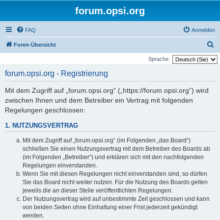
forum.opsi.org
FAQ
Anmelden
S
Foren-Übersicht
u
Sprache:
c
forum.opsi.org - Registrierung
h
Mit dem Zugriff auf „forum.opsi.org“ („https://forum.opsi.org“) wird
e
zwischen Ihnen und dem Betreiber ein Vertrag mit folgenden
Regelungen geschlossen:
1. NUTZUNGSVERTRAG
Mit dem Zugriff auf „forum.opsi.org“ (im Folgenden „das Board“)
schließen Sie einen Nutzungsvertrag mit dem Betreiber des Boards ab
(im Folgenden „Betreiber“) und erklären sich mit den nachfolgenden
Regelungen einverstanden.
Wenn Sie mit diesen Regelungen nicht einverstanden sind, so dürfen
Sie das Board nicht weiter nutzen. Für die Nutzung des Boards gelten
jeweils die an dieser Stelle veröffentlichten Regelungen.
Der Nutzungsvertrag wird auf unbestimmte Zeit geschlossen und kann
von beiden Seiten ohne Einhaltung einer Frist jederzeit gekündigt
werden.