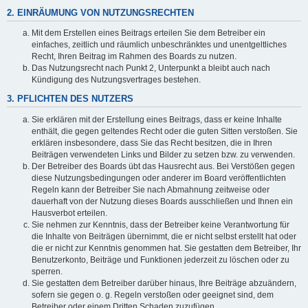
2. EINRÄUMUNG VON NUTZUNGSRECHTEN
Mit dem Erstellen eines Beitrags erteilen Sie dem Betreiber ein
einfaches, zeitlich und räumlich unbeschränktes und unentgeltliches
Recht, Ihren Beitrag im Rahmen des Boards zu nutzen.
Das Nutzungsrecht nach Punkt 2, Unterpunkt a bleibt auch nach
Kündigung des Nutzungsvertrages bestehen.
3. PFLICHTEN DES NUTZERS
Sie erklären mit der Erstellung eines Beitrags, dass er keine Inhalte
enthält, die gegen geltendes Recht oder die guten Sitten verstoßen. Sie
erklären insbesondere, dass Sie das Recht besitzen, die in Ihren
Beiträgen verwendeten Links und Bilder zu setzen bzw. zu verwenden.
Der Betreiber des Boards übt das Hausrecht aus. Bei Verstößen gegen
diese Nutzungsbedingungen oder anderer im Board veröffentlichten
Regeln kann der Betreiber Sie nach Abmahnung zeitweise oder
dauerhaft von der Nutzung dieses Boards ausschließen und Ihnen ein
Hausverbot erteilen.
Sie nehmen zur Kenntnis, dass der Betreiber keine Verantwortung für
die Inhalte von Beiträgen übernimmt, die er nicht selbst erstellt hat oder
die er nicht zur Kenntnis genommen hat. Sie gestatten dem Betreiber, Ihr
Benutzerkonto, Beiträge und Funktionen jederzeit zu löschen oder zu
sperren.
Sie gestatten dem Betreiber darüber hinaus, Ihre Beiträge abzuändern,
sofern sie gegen o. g. Regeln verstoßen oder geeignet sind, dem
Betreiber oder einem Dritten Schaden zuzufügen.