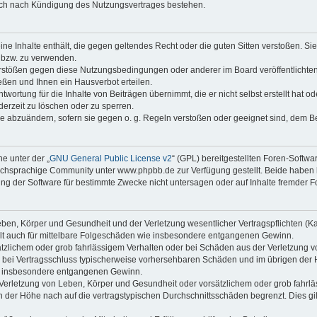
auch nach Kündigung des Nutzungsvertrages bestehen.
keine Inhalte enthält, die gegen geltendes Recht oder die guten Sitten verstoßen. Si
n bzw. zu verwenden.
erstößen gegen diese Nutzungsbedingungen oder anderer im Board veröffentlicht
ßen und Ihnen ein Hausverbot erteilen.
wortung für die Inhalte von Beiträgen übernimmt, die er nicht selbst erstellt hat 
derzeit zu löschen oder zu sperren.
äge abzuändern, sofern sie gegen o. g. Regeln verstoßen oder geeignet sind, dem 
e unter der „
GNU General Public License v2
“ (GPL) bereitgestellten Foren-Soft
chsprachige Community unter www.phpbb.de zur Verfügung gestellt. Beide haben ke
g der Software für bestimmte Zwecke nicht untersagen oder auf Inhalte fremder F
ben, Körper und Gesundheit und der Verletzung wesentlicher Vertragspflichten (Kard
gilt auch für mittelbare Folgeschäden wie insbesondere entgangenen Gewinn.
ätzlichem oder grob fahrlässigem Verhalten oder bei Schäden aus der Verletzung 
 die bei Vertragsschluss typischerweise vorhersehbaren Schäden und im übrigen de
wie insbesondere entgangenen Gewinn.
erletzung von Leben, Körper und Gesundheit oder vorsätzlichem oder grob fahrläs
der Höhe nach auf die vertragstypischen Durchschnittsschäden begrenzt. Dies gi