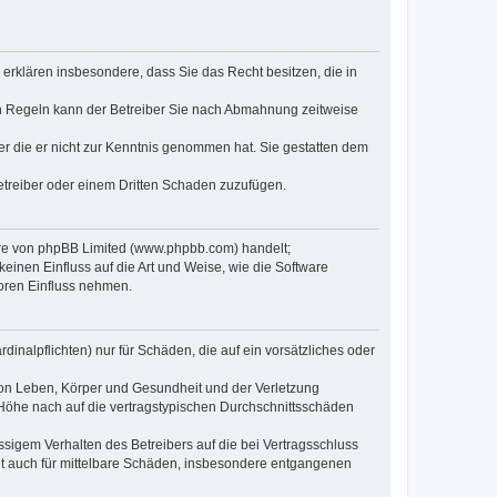
e erklären insbesondere, dass Sie das Recht besitzen, die in
en Regeln kann der Betreiber Sie nach Abmahnung zeitweise
oder die er nicht zur Kenntnis genommen hat. Sie gestatten dem
Betreiber oder einem Dritten Schaden zuzufügen.
ware von phpBB Limited (www.phpbb.com) handelt;
inen Einfluss auf die Art und Weise, wie die Software
oren Einfluss nehmen.
inalpflichten) nur für Schäden, die auf ein vorsätzliches oder
von Leben, Körper und Gesundheit und der Verletzung
r Höhe nach auf die vertragstypischen Durchschnittsschäden
sigem Verhalten des Betreibers auf die bei Vertragsschluss
lt auch für mittelbare Schäden, insbesondere entgangenen