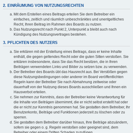
2. EINRÄUMUNG VON NUTZUNGSRECHTEN
Mit dem Erstellen eines Beitrags erteilen Sie dem Betreiber ein
einfaches, zeitlich und räumlich unbeschränktes und unentgeltliches
Recht, Ihren Beitrag im Rahmen des Boards zu nutzen.
Das Nutzungsrecht nach Punkt 2, Unterpunkt a bleibt auch nach
Kündigung des Nutzungsvertrages bestehen.
3. PFLICHTEN DES NUTZERS
Sie erklären mit der Erstellung eines Beitrags, dass er keine Inhalte
enthält, die gegen geltendes Recht oder die guten Sitten verstoßen. Sie
erklären insbesondere, dass Sie das Recht besitzen, die in Ihren
Beiträgen verwendeten Links und Bilder zu setzen bzw. zu verwenden.
Der Betreiber des Boards übt das Hausrecht aus. Bei Verstößen gegen
diese Nutzungsbedingungen oder anderer im Board veröffentlichten
Regeln kann der Betreiber Sie nach Abmahnung zeitweise oder
dauerhaft von der Nutzung dieses Boards ausschließen und Ihnen ein
Hausverbot erteilen.
Sie nehmen zur Kenntnis, dass der Betreiber keine Verantwortung für
die Inhalte von Beiträgen übernimmt, die er nicht selbst erstellt hat oder
die er nicht zur Kenntnis genommen hat. Sie gestatten dem Betreiber, Ihr
Benutzerkonto, Beiträge und Funktionen jederzeit zu löschen oder zu
sperren.
Sie gestatten dem Betreiber darüber hinaus, Ihre Beiträge abzuändern,
sofern sie gegen o. g. Regeln verstoßen oder geeignet sind, dem
Betreiber oder einem Dritten Schaden zuzufügen.