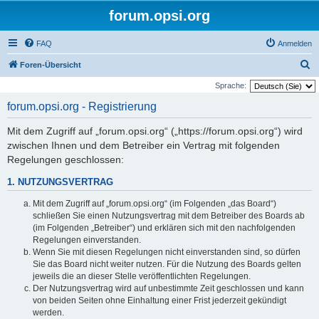
forum.opsi.org
FAQ
Anmelden
S
Foren-Übersicht
u
Sprache:
c
forum.opsi.org - Registrierung
h
Mit dem Zugriff auf „forum.opsi.org“ („https://forum.opsi.org“) wird
e
zwischen Ihnen und dem Betreiber ein Vertrag mit folgenden
Regelungen geschlossen:
1. NUTZUNGSVERTRAG
Mit dem Zugriff auf „forum.opsi.org“ (im Folgenden „das Board“)
schließen Sie einen Nutzungsvertrag mit dem Betreiber des Boards ab
(im Folgenden „Betreiber“) und erklären sich mit den nachfolgenden
Regelungen einverstanden.
Wenn Sie mit diesen Regelungen nicht einverstanden sind, so dürfen
Sie das Board nicht weiter nutzen. Für die Nutzung des Boards gelten
jeweils die an dieser Stelle veröffentlichten Regelungen.
Der Nutzungsvertrag wird auf unbestimmte Zeit geschlossen und kann
von beiden Seiten ohne Einhaltung einer Frist jederzeit gekündigt
werden.