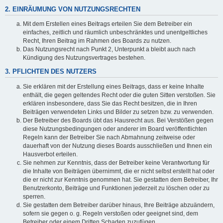
2. EINRÄUMUNG VON NUTZUNGSRECHTEN
Mit dem Erstellen eines Beitrags erteilen Sie dem Betreiber ein
einfaches, zeitlich und räumlich unbeschränktes und unentgeltliches
Recht, Ihren Beitrag im Rahmen des Boards zu nutzen.
Das Nutzungsrecht nach Punkt 2, Unterpunkt a bleibt auch nach
Kündigung des Nutzungsvertrages bestehen.
3. PFLICHTEN DES NUTZERS
Sie erklären mit der Erstellung eines Beitrags, dass er keine Inhalte
enthält, die gegen geltendes Recht oder die guten Sitten verstoßen. Sie
erklären insbesondere, dass Sie das Recht besitzen, die in Ihren
Beiträgen verwendeten Links und Bilder zu setzen bzw. zu verwenden.
Der Betreiber des Boards übt das Hausrecht aus. Bei Verstößen gegen
diese Nutzungsbedingungen oder anderer im Board veröffentlichten
Regeln kann der Betreiber Sie nach Abmahnung zeitweise oder
dauerhaft von der Nutzung dieses Boards ausschließen und Ihnen ein
Hausverbot erteilen.
Sie nehmen zur Kenntnis, dass der Betreiber keine Verantwortung für
die Inhalte von Beiträgen übernimmt, die er nicht selbst erstellt hat oder
die er nicht zur Kenntnis genommen hat. Sie gestatten dem Betreiber, Ihr
Benutzerkonto, Beiträge und Funktionen jederzeit zu löschen oder zu
sperren.
Sie gestatten dem Betreiber darüber hinaus, Ihre Beiträge abzuändern,
sofern sie gegen o. g. Regeln verstoßen oder geeignet sind, dem
Betreiber oder einem Dritten Schaden zuzufügen.