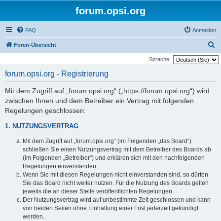
forum.opsi.org
FAQ
Anmelden
S
Foren-Übersicht
u
Sprache:
c
forum.opsi.org - Registrierung
h
Mit dem Zugriff auf „forum.opsi.org“ („https://forum.opsi.org“) wird
e
zwischen Ihnen und dem Betreiber ein Vertrag mit folgenden
Regelungen geschlossen:
1. NUTZUNGSVERTRAG
Mit dem Zugriff auf „forum.opsi.org“ (im Folgenden „das Board“)
schließen Sie einen Nutzungsvertrag mit dem Betreiber des Boards ab
(im Folgenden „Betreiber“) und erklären sich mit den nachfolgenden
Regelungen einverstanden.
Wenn Sie mit diesen Regelungen nicht einverstanden sind, so dürfen
Sie das Board nicht weiter nutzen. Für die Nutzung des Boards gelten
jeweils die an dieser Stelle veröffentlichten Regelungen.
Der Nutzungsvertrag wird auf unbestimmte Zeit geschlossen und kann
von beiden Seiten ohne Einhaltung einer Frist jederzeit gekündigt
werden.