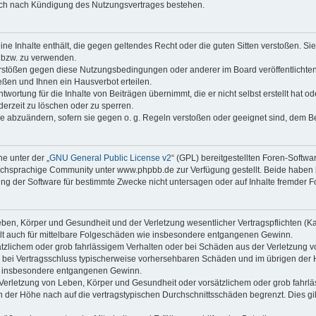
auch nach Kündigung des Nutzungsvertrages bestehen.
keine Inhalte enthält, die gegen geltendes Recht oder die guten Sitten verstoßen. Si
n bzw. zu verwenden.
erstößen gegen diese Nutzungsbedingungen oder anderer im Board veröffentlicht
ßen und Ihnen ein Hausverbot erteilen.
wortung für die Inhalte von Beiträgen übernimmt, die er nicht selbst erstellt hat 
derzeit zu löschen oder zu sperren.
äge abzuändern, sofern sie gegen o. g. Regeln verstoßen oder geeignet sind, dem 
e unter der „
GNU General Public License v2
“ (GPL) bereitgestellten Foren-Soft
chsprachige Community unter www.phpbb.de zur Verfügung gestellt. Beide haben ke
g der Software für bestimmte Zwecke nicht untersagen oder auf Inhalte fremder F
ben, Körper und Gesundheit und der Verletzung wesentlicher Vertragspflichten (Kard
gilt auch für mittelbare Folgeschäden wie insbesondere entgangenen Gewinn.
ätzlichem oder grob fahrlässigem Verhalten oder bei Schäden aus der Verletzung 
 die bei Vertragsschluss typischerweise vorhersehbaren Schäden und im übrigen de
wie insbesondere entgangenen Gewinn.
erletzung von Leben, Körper und Gesundheit oder vorsätzlichem oder grob fahrläs
der Höhe nach auf die vertragstypischen Durchschnittsschäden begrenzt. Dies gi