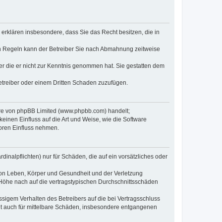
e erklären insbesondere, dass Sie das Recht besitzen, die in
en Regeln kann der Betreiber Sie nach Abmahnung zeitweise
oder die er nicht zur Kenntnis genommen hat. Sie gestatten dem
Betreiber oder einem Dritten Schaden zuzufügen.
ware von phpBB Limited (www.phpbb.com) handelt;
inen Einfluss auf die Art und Weise, wie die Software
oren Einfluss nehmen.
inalpflichten) nur für Schäden, die auf ein vorsätzliches oder
von Leben, Körper und Gesundheit und der Verletzung
r Höhe nach auf die vertragstypischen Durchschnittsschäden
sigem Verhalten des Betreibers auf die bei Vertragsschluss
lt auch für mittelbare Schäden, insbesondere entgangenen