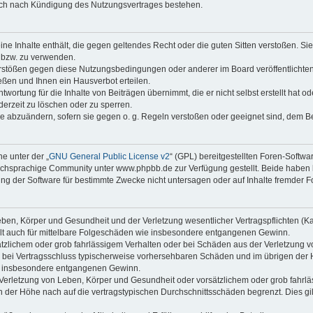
auch nach Kündigung des Nutzungsvertrages bestehen.
keine Inhalte enthält, die gegen geltendes Recht oder die guten Sitten verstoßen. Si
n bzw. zu verwenden.
erstößen gegen diese Nutzungsbedingungen oder anderer im Board veröffentlicht
ßen und Ihnen ein Hausverbot erteilen.
wortung für die Inhalte von Beiträgen übernimmt, die er nicht selbst erstellt hat 
derzeit zu löschen oder zu sperren.
äge abzuändern, sofern sie gegen o. g. Regeln verstoßen oder geeignet sind, dem 
e unter der „
GNU General Public License v2
“ (GPL) bereitgestellten Foren-Soft
chsprachige Community unter www.phpbb.de zur Verfügung gestellt. Beide haben ke
g der Software für bestimmte Zwecke nicht untersagen oder auf Inhalte fremder F
ben, Körper und Gesundheit und der Verletzung wesentlicher Vertragspflichten (Kard
gilt auch für mittelbare Folgeschäden wie insbesondere entgangenen Gewinn.
ätzlichem oder grob fahrlässigem Verhalten oder bei Schäden aus der Verletzung 
 die bei Vertragsschluss typischerweise vorhersehbaren Schäden und im übrigen de
wie insbesondere entgangenen Gewinn.
erletzung von Leben, Körper und Gesundheit oder vorsätzlichem oder grob fahrläs
der Höhe nach auf die vertragstypischen Durchschnittsschäden begrenzt. Dies gi