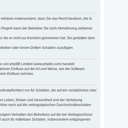
e erklären insbesondere, dass Sie das Recht besitzen, die in
en Regeln kann der Betreiber Sie nach Abmahnung zeitweise
oder die er nicht zur Kenntnis genommen hat. Sie gestatten dem
Betreiber oder einem Dritten Schaden zuzufügen.
ware von phpBB Limited (www.phpbb.com) handelt;
inen Einfluss auf die Art und Weise, wie die Software
oren Einfluss nehmen.
inalpflichten) nur für Schäden, die auf ein vorsätzliches oder
von Leben, Körper und Gesundheit und der Verletzung
r Höhe nach auf die vertragstypischen Durchschnittsschäden
sigem Verhalten des Betreibers auf die bei Vertragsschluss
lt auch für mittelbare Schäden, insbesondere entgangenen