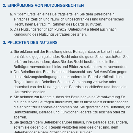
2. EINRÄUMUNG VON NUTZUNGSRECHTEN
Mit dem Erstellen eines Beitrags erteilen Sie dem Betreiber ein
einfaches, zeitlich und räumlich unbeschränktes und unentgeltliches
Recht, Ihren Beitrag im Rahmen des Boards zu nutzen.
Das Nutzungsrecht nach Punkt 2, Unterpunkt a bleibt auch nach
Kündigung des Nutzungsvertrages bestehen.
3. PFLICHTEN DES NUTZERS
Sie erklären mit der Erstellung eines Beitrags, dass er keine Inhalte
enthält, die gegen geltendes Recht oder die guten Sitten verstoßen. Sie
erklären insbesondere, dass Sie das Recht besitzen, die in Ihren
Beiträgen verwendeten Links und Bilder zu setzen bzw. zu verwenden.
Der Betreiber des Boards übt das Hausrecht aus. Bei Verstößen gegen
diese Nutzungsbedingungen oder anderer im Board veröffentlichten
Regeln kann der Betreiber Sie nach Abmahnung zeitweise oder
dauerhaft von der Nutzung dieses Boards ausschließen und Ihnen ein
Hausverbot erteilen.
Sie nehmen zur Kenntnis, dass der Betreiber keine Verantwortung für
die Inhalte von Beiträgen übernimmt, die er nicht selbst erstellt hat oder
die er nicht zur Kenntnis genommen hat. Sie gestatten dem Betreiber, Ihr
Benutzerkonto, Beiträge und Funktionen jederzeit zu löschen oder zu
sperren.
Sie gestatten dem Betreiber darüber hinaus, Ihre Beiträge abzuändern,
sofern sie gegen o. g. Regeln verstoßen oder geeignet sind, dem
Betreiber oder einem Dritten Schaden zuzufügen.