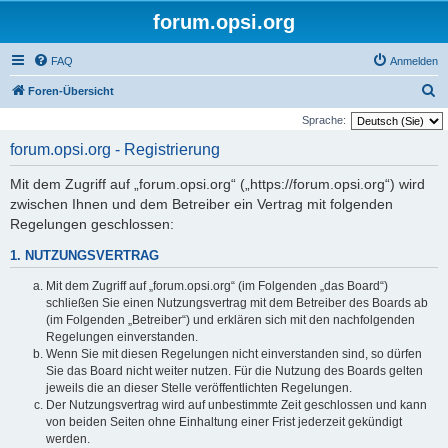
forum.opsi.org
FAQ
Anmelden
S
Foren-Übersicht
u
Sprache:
c
forum.opsi.org - Registrierung
h
Mit dem Zugriff auf „forum.opsi.org“ („https://forum.opsi.org“) wird
e
zwischen Ihnen und dem Betreiber ein Vertrag mit folgenden
Regelungen geschlossen:
1. NUTZUNGSVERTRAG
Mit dem Zugriff auf „forum.opsi.org“ (im Folgenden „das Board“)
schließen Sie einen Nutzungsvertrag mit dem Betreiber des Boards ab
(im Folgenden „Betreiber“) und erklären sich mit den nachfolgenden
Regelungen einverstanden.
Wenn Sie mit diesen Regelungen nicht einverstanden sind, so dürfen
Sie das Board nicht weiter nutzen. Für die Nutzung des Boards gelten
jeweils die an dieser Stelle veröffentlichten Regelungen.
Der Nutzungsvertrag wird auf unbestimmte Zeit geschlossen und kann
von beiden Seiten ohne Einhaltung einer Frist jederzeit gekündigt
werden.