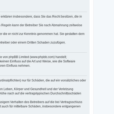
e erklären insbesondere, dass Sie das Recht besitzen, die in
en Regeln kann der Betreiber Sie nach Abmahnung zeitweise
oder die er nicht zur Kenntnis genommen hat. Sie gestatten dem
Betreiber oder einem Dritten Schaden zuzufügen.
ware von phpBB Limited (www.phpbb.com) handelt;
inen Einfluss auf die Art und Weise, wie die Software
oren Einfluss nehmen.
inalpflichten) nur für Schäden, die auf ein vorsätzliches oder
von Leben, Körper und Gesundheit und der Verletzung
r Höhe nach auf die vertragstypischen Durchschnittsschäden
sigem Verhalten des Betreibers auf die bei Vertragsschluss
lt auch für mittelbare Schäden, insbesondere entgangenen