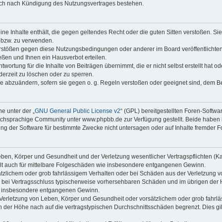
auch nach Kündigung des Nutzungsvertrages bestehen.
keine Inhalte enthält, die gegen geltendes Recht oder die guten Sitten verstoßen. Si
n bzw. zu verwenden.
erstößen gegen diese Nutzungsbedingungen oder anderer im Board veröffentlicht
ßen und Ihnen ein Hausverbot erteilen.
wortung für die Inhalte von Beiträgen übernimmt, die er nicht selbst erstellt hat 
derzeit zu löschen oder zu sperren.
äge abzuändern, sofern sie gegen o. g. Regeln verstoßen oder geeignet sind, dem 
e unter der „
GNU General Public License v2
“ (GPL) bereitgestellten Foren-Soft
chsprachige Community unter www.phpbb.de zur Verfügung gestellt. Beide haben ke
g der Software für bestimmte Zwecke nicht untersagen oder auf Inhalte fremder F
ben, Körper und Gesundheit und der Verletzung wesentlicher Vertragspflichten (Kard
gilt auch für mittelbare Folgeschäden wie insbesondere entgangenen Gewinn.
ätzlichem oder grob fahrlässigem Verhalten oder bei Schäden aus der Verletzung 
 die bei Vertragsschluss typischerweise vorhersehbaren Schäden und im übrigen de
wie insbesondere entgangenen Gewinn.
erletzung von Leben, Körper und Gesundheit oder vorsätzlichem oder grob fahrläs
der Höhe nach auf die vertragstypischen Durchschnittsschäden begrenzt. Dies gi