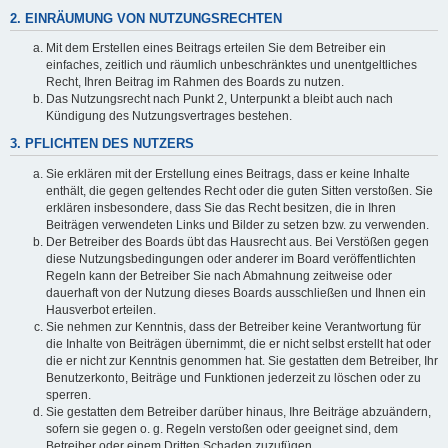
2. EINRÄUMUNG VON NUTZUNGSRECHTEN
Mit dem Erstellen eines Beitrags erteilen Sie dem Betreiber ein
einfaches, zeitlich und räumlich unbeschränktes und unentgeltliches
Recht, Ihren Beitrag im Rahmen des Boards zu nutzen.
Das Nutzungsrecht nach Punkt 2, Unterpunkt a bleibt auch nach
Kündigung des Nutzungsvertrages bestehen.
3. PFLICHTEN DES NUTZERS
Sie erklären mit der Erstellung eines Beitrags, dass er keine Inhalte
enthält, die gegen geltendes Recht oder die guten Sitten verstoßen. Sie
erklären insbesondere, dass Sie das Recht besitzen, die in Ihren
Beiträgen verwendeten Links und Bilder zu setzen bzw. zu verwenden.
Der Betreiber des Boards übt das Hausrecht aus. Bei Verstößen gegen
diese Nutzungsbedingungen oder anderer im Board veröffentlichten
Regeln kann der Betreiber Sie nach Abmahnung zeitweise oder
dauerhaft von der Nutzung dieses Boards ausschließen und Ihnen ein
Hausverbot erteilen.
Sie nehmen zur Kenntnis, dass der Betreiber keine Verantwortung für
die Inhalte von Beiträgen übernimmt, die er nicht selbst erstellt hat oder
die er nicht zur Kenntnis genommen hat. Sie gestatten dem Betreiber, Ihr
Benutzerkonto, Beiträge und Funktionen jederzeit zu löschen oder zu
sperren.
Sie gestatten dem Betreiber darüber hinaus, Ihre Beiträge abzuändern,
sofern sie gegen o. g. Regeln verstoßen oder geeignet sind, dem
Betreiber oder einem Dritten Schaden zuzufügen.