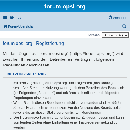
forum.opsi.org
FAQ
Anmelden
S
Foren-Übersicht
u
Sprache:
c
forum.opsi.org - Registrierung
h
Mit dem Zugriff auf „forum.opsi.org“ („https://forum.opsi.org“) wird
e
zwischen Ihnen und dem Betreiber ein Vertrag mit folgenden
Regelungen geschlossen:
1. NUTZUNGSVERTRAG
Mit dem Zugriff auf „forum.opsi.org“ (im Folgenden „das Board“)
schließen Sie einen Nutzungsvertrag mit dem Betreiber des Boards ab
(im Folgenden „Betreiber“) und erklären sich mit den nachfolgenden
Regelungen einverstanden.
Wenn Sie mit diesen Regelungen nicht einverstanden sind, so dürfen
Sie das Board nicht weiter nutzen. Für die Nutzung des Boards gelten
jeweils die an dieser Stelle veröffentlichten Regelungen.
Der Nutzungsvertrag wird auf unbestimmte Zeit geschlossen und kann
von beiden Seiten ohne Einhaltung einer Frist jederzeit gekündigt
werden.