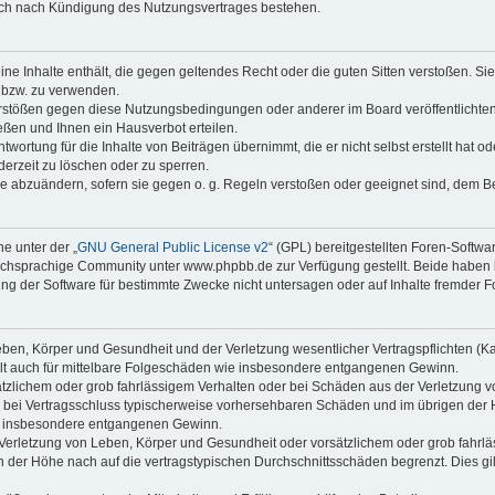
auch nach Kündigung des Nutzungsvertrages bestehen.
keine Inhalte enthält, die gegen geltendes Recht oder die guten Sitten verstoßen. Si
n bzw. zu verwenden.
erstößen gegen diese Nutzungsbedingungen oder anderer im Board veröffentlicht
ßen und Ihnen ein Hausverbot erteilen.
wortung für die Inhalte von Beiträgen übernimmt, die er nicht selbst erstellt hat 
derzeit zu löschen oder zu sperren.
äge abzuändern, sofern sie gegen o. g. Regeln verstoßen oder geeignet sind, dem 
e unter der „
GNU General Public License v2
“ (GPL) bereitgestellten Foren-Soft
chsprachige Community unter www.phpbb.de zur Verfügung gestellt. Beide haben ke
g der Software für bestimmte Zwecke nicht untersagen oder auf Inhalte fremder F
ben, Körper und Gesundheit und der Verletzung wesentlicher Vertragspflichten (Kard
gilt auch für mittelbare Folgeschäden wie insbesondere entgangenen Gewinn.
ätzlichem oder grob fahrlässigem Verhalten oder bei Schäden aus der Verletzung 
 die bei Vertragsschluss typischerweise vorhersehbaren Schäden und im übrigen de
wie insbesondere entgangenen Gewinn.
erletzung von Leben, Körper und Gesundheit oder vorsätzlichem oder grob fahrläs
der Höhe nach auf die vertragstypischen Durchschnittsschäden begrenzt. Dies gi