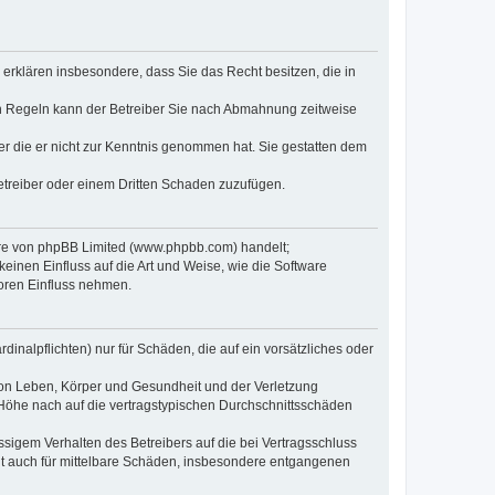
e erklären insbesondere, dass Sie das Recht besitzen, die in
en Regeln kann der Betreiber Sie nach Abmahnung zeitweise
oder die er nicht zur Kenntnis genommen hat. Sie gestatten dem
Betreiber oder einem Dritten Schaden zuzufügen.
ware von phpBB Limited (www.phpbb.com) handelt;
inen Einfluss auf die Art und Weise, wie die Software
oren Einfluss nehmen.
inalpflichten) nur für Schäden, die auf ein vorsätzliches oder
von Leben, Körper und Gesundheit und der Verletzung
r Höhe nach auf die vertragstypischen Durchschnittsschäden
sigem Verhalten des Betreibers auf die bei Vertragsschluss
lt auch für mittelbare Schäden, insbesondere entgangenen