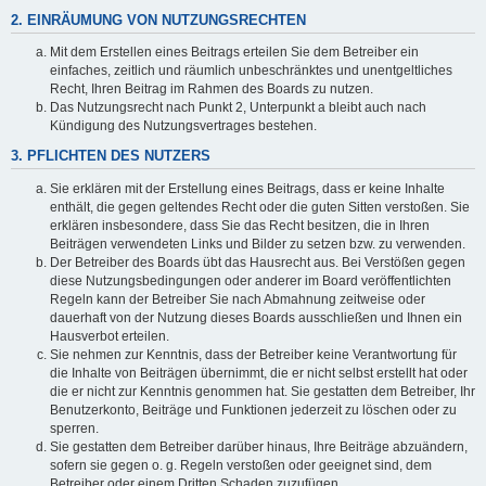
2. EINRÄUMUNG VON NUTZUNGSRECHTEN
Mit dem Erstellen eines Beitrags erteilen Sie dem Betreiber ein
einfaches, zeitlich und räumlich unbeschränktes und unentgeltliches
Recht, Ihren Beitrag im Rahmen des Boards zu nutzen.
Das Nutzungsrecht nach Punkt 2, Unterpunkt a bleibt auch nach
Kündigung des Nutzungsvertrages bestehen.
3. PFLICHTEN DES NUTZERS
Sie erklären mit der Erstellung eines Beitrags, dass er keine Inhalte
enthält, die gegen geltendes Recht oder die guten Sitten verstoßen. Sie
erklären insbesondere, dass Sie das Recht besitzen, die in Ihren
Beiträgen verwendeten Links und Bilder zu setzen bzw. zu verwenden.
Der Betreiber des Boards übt das Hausrecht aus. Bei Verstößen gegen
diese Nutzungsbedingungen oder anderer im Board veröffentlichten
Regeln kann der Betreiber Sie nach Abmahnung zeitweise oder
dauerhaft von der Nutzung dieses Boards ausschließen und Ihnen ein
Hausverbot erteilen.
Sie nehmen zur Kenntnis, dass der Betreiber keine Verantwortung für
die Inhalte von Beiträgen übernimmt, die er nicht selbst erstellt hat oder
die er nicht zur Kenntnis genommen hat. Sie gestatten dem Betreiber, Ihr
Benutzerkonto, Beiträge und Funktionen jederzeit zu löschen oder zu
sperren.
Sie gestatten dem Betreiber darüber hinaus, Ihre Beiträge abzuändern,
sofern sie gegen o. g. Regeln verstoßen oder geeignet sind, dem
Betreiber oder einem Dritten Schaden zuzufügen.