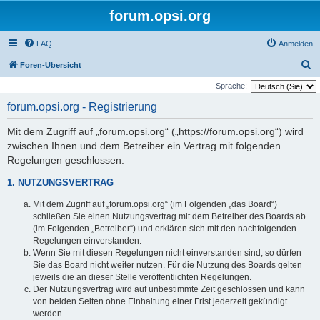
forum.opsi.org
FAQ
Anmelden
S
Foren-Übersicht
u
Sprache:
c
forum.opsi.org - Registrierung
h
Mit dem Zugriff auf „forum.opsi.org“ („https://forum.opsi.org“) wird
e
zwischen Ihnen und dem Betreiber ein Vertrag mit folgenden
Regelungen geschlossen:
1. NUTZUNGSVERTRAG
Mit dem Zugriff auf „forum.opsi.org“ (im Folgenden „das Board“)
schließen Sie einen Nutzungsvertrag mit dem Betreiber des Boards ab
(im Folgenden „Betreiber“) und erklären sich mit den nachfolgenden
Regelungen einverstanden.
Wenn Sie mit diesen Regelungen nicht einverstanden sind, so dürfen
Sie das Board nicht weiter nutzen. Für die Nutzung des Boards gelten
jeweils die an dieser Stelle veröffentlichten Regelungen.
Der Nutzungsvertrag wird auf unbestimmte Zeit geschlossen und kann
von beiden Seiten ohne Einhaltung einer Frist jederzeit gekündigt
werden.