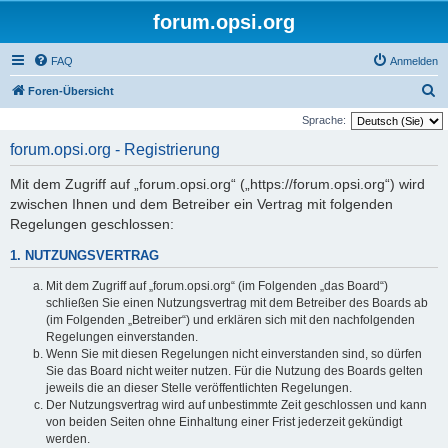
forum.opsi.org
FAQ
Anmelden
S
Foren-Übersicht
u
Sprache:
c
forum.opsi.org - Registrierung
h
Mit dem Zugriff auf „forum.opsi.org“ („https://forum.opsi.org“) wird
e
zwischen Ihnen und dem Betreiber ein Vertrag mit folgenden
Regelungen geschlossen:
1. NUTZUNGSVERTRAG
Mit dem Zugriff auf „forum.opsi.org“ (im Folgenden „das Board“)
schließen Sie einen Nutzungsvertrag mit dem Betreiber des Boards ab
(im Folgenden „Betreiber“) und erklären sich mit den nachfolgenden
Regelungen einverstanden.
Wenn Sie mit diesen Regelungen nicht einverstanden sind, so dürfen
Sie das Board nicht weiter nutzen. Für die Nutzung des Boards gelten
jeweils die an dieser Stelle veröffentlichten Regelungen.
Der Nutzungsvertrag wird auf unbestimmte Zeit geschlossen und kann
von beiden Seiten ohne Einhaltung einer Frist jederzeit gekündigt
werden.