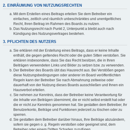
2. EINRÄUMUNG VON NUTZUNGSRECHTEN
Mit dem Erstellen eines Beitrags erteilen Sie dem Betreiber ein
einfaches, zeitlich und räumlich unbeschränktes und unentgeltliches
Recht, Ihren Beitrag im Rahmen des Boards zu nutzen.
Das Nutzungsrecht nach Punkt 2, Unterpunkt a bleibt auch nach
Kündigung des Nutzungsvertrages bestehen.
3. PFLICHTEN DES NUTZERS
Sie erklären mit der Erstellung eines Beitrags, dass er keine Inhalte
enthält, die gegen geltendes Recht oder die guten Sitten verstoßen. Sie
erklären insbesondere, dass Sie das Recht besitzen, die in Ihren
Beiträgen verwendeten Links und Bilder zu setzen bzw. zu verwenden.
Der Betreiber des Boards übt das Hausrecht aus. Bei Verstößen gegen
diese Nutzungsbedingungen oder anderer im Board veröffentlichten
Regeln kann der Betreiber Sie nach Abmahnung zeitweise oder
dauerhaft von der Nutzung dieses Boards ausschließen und Ihnen ein
Hausverbot erteilen.
Sie nehmen zur Kenntnis, dass der Betreiber keine Verantwortung für
die Inhalte von Beiträgen übernimmt, die er nicht selbst erstellt hat oder
die er nicht zur Kenntnis genommen hat. Sie gestatten dem Betreiber, Ihr
Benutzerkonto, Beiträge und Funktionen jederzeit zu löschen oder zu
sperren.
Sie gestatten dem Betreiber darüber hinaus, Ihre Beiträge abzuändern,
sofern sie gegen o. g. Regeln verstoßen oder geeignet sind, dem
Betreiber oder einem Dritten Schaden zuzufügen.