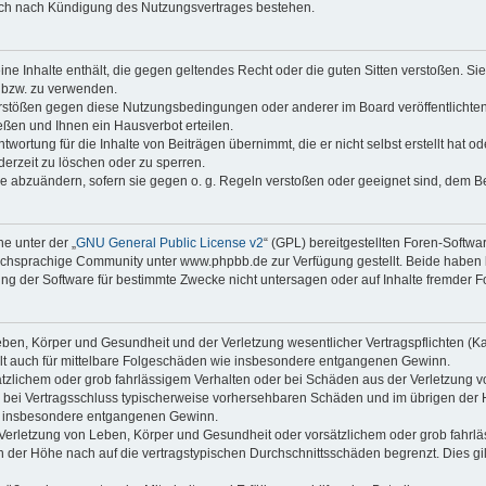
auch nach Kündigung des Nutzungsvertrages bestehen.
keine Inhalte enthält, die gegen geltendes Recht oder die guten Sitten verstoßen. Si
n bzw. zu verwenden.
erstößen gegen diese Nutzungsbedingungen oder anderer im Board veröffentlicht
ßen und Ihnen ein Hausverbot erteilen.
wortung für die Inhalte von Beiträgen übernimmt, die er nicht selbst erstellt hat 
derzeit zu löschen oder zu sperren.
äge abzuändern, sofern sie gegen o. g. Regeln verstoßen oder geeignet sind, dem 
e unter der „
GNU General Public License v2
“ (GPL) bereitgestellten Foren-Soft
chsprachige Community unter www.phpbb.de zur Verfügung gestellt. Beide haben ke
g der Software für bestimmte Zwecke nicht untersagen oder auf Inhalte fremder F
ben, Körper und Gesundheit und der Verletzung wesentlicher Vertragspflichten (Kard
gilt auch für mittelbare Folgeschäden wie insbesondere entgangenen Gewinn.
ätzlichem oder grob fahrlässigem Verhalten oder bei Schäden aus der Verletzung 
 die bei Vertragsschluss typischerweise vorhersehbaren Schäden und im übrigen de
wie insbesondere entgangenen Gewinn.
erletzung von Leben, Körper und Gesundheit oder vorsätzlichem oder grob fahrläs
der Höhe nach auf die vertragstypischen Durchschnittsschäden begrenzt. Dies gi