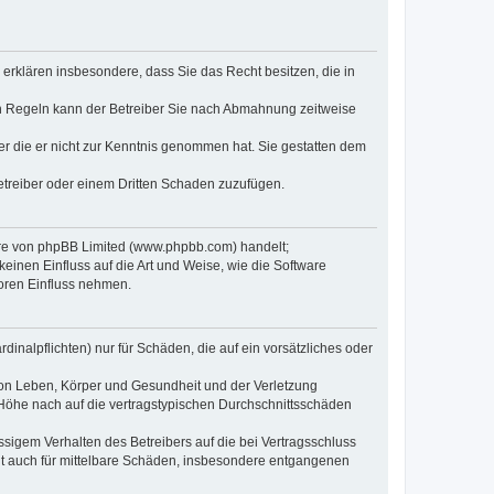
e erklären insbesondere, dass Sie das Recht besitzen, die in
en Regeln kann der Betreiber Sie nach Abmahnung zeitweise
oder die er nicht zur Kenntnis genommen hat. Sie gestatten dem
Betreiber oder einem Dritten Schaden zuzufügen.
ware von phpBB Limited (www.phpbb.com) handelt;
inen Einfluss auf die Art und Weise, wie die Software
oren Einfluss nehmen.
inalpflichten) nur für Schäden, die auf ein vorsätzliches oder
von Leben, Körper und Gesundheit und der Verletzung
r Höhe nach auf die vertragstypischen Durchschnittsschäden
sigem Verhalten des Betreibers auf die bei Vertragsschluss
lt auch für mittelbare Schäden, insbesondere entgangenen