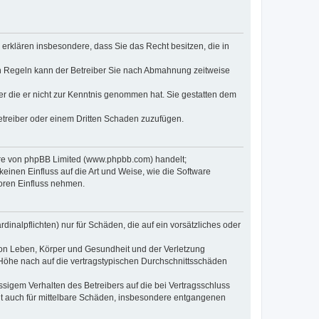
e erklären insbesondere, dass Sie das Recht besitzen, die in
en Regeln kann der Betreiber Sie nach Abmahnung zeitweise
oder die er nicht zur Kenntnis genommen hat. Sie gestatten dem
Betreiber oder einem Dritten Schaden zuzufügen.
ware von phpBB Limited (www.phpbb.com) handelt;
inen Einfluss auf die Art und Weise, wie die Software
oren Einfluss nehmen.
inalpflichten) nur für Schäden, die auf ein vorsätzliches oder
von Leben, Körper und Gesundheit und der Verletzung
r Höhe nach auf die vertragstypischen Durchschnittsschäden
sigem Verhalten des Betreibers auf die bei Vertragsschluss
lt auch für mittelbare Schäden, insbesondere entgangenen