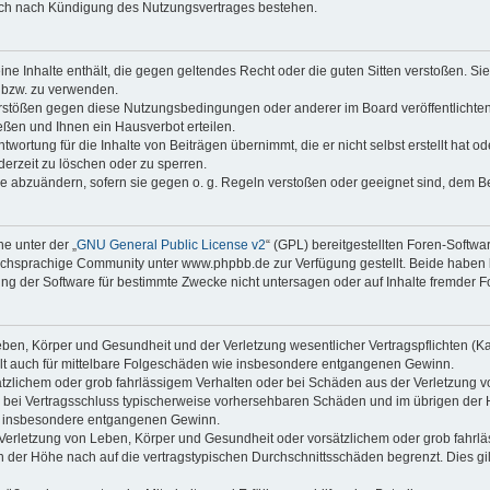
auch nach Kündigung des Nutzungsvertrages bestehen.
keine Inhalte enthält, die gegen geltendes Recht oder die guten Sitten verstoßen. Si
n bzw. zu verwenden.
erstößen gegen diese Nutzungsbedingungen oder anderer im Board veröffentlicht
ßen und Ihnen ein Hausverbot erteilen.
wortung für die Inhalte von Beiträgen übernimmt, die er nicht selbst erstellt hat 
derzeit zu löschen oder zu sperren.
äge abzuändern, sofern sie gegen o. g. Regeln verstoßen oder geeignet sind, dem 
e unter der „
GNU General Public License v2
“ (GPL) bereitgestellten Foren-Soft
chsprachige Community unter www.phpbb.de zur Verfügung gestellt. Beide haben ke
g der Software für bestimmte Zwecke nicht untersagen oder auf Inhalte fremder F
ben, Körper und Gesundheit und der Verletzung wesentlicher Vertragspflichten (Kard
gilt auch für mittelbare Folgeschäden wie insbesondere entgangenen Gewinn.
ätzlichem oder grob fahrlässigem Verhalten oder bei Schäden aus der Verletzung 
 die bei Vertragsschluss typischerweise vorhersehbaren Schäden und im übrigen de
wie insbesondere entgangenen Gewinn.
erletzung von Leben, Körper und Gesundheit oder vorsätzlichem oder grob fahrläs
der Höhe nach auf die vertragstypischen Durchschnittsschäden begrenzt. Dies gi