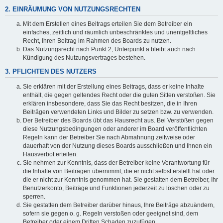
2. EINRÄUMUNG VON NUTZUNGSRECHTEN
Mit dem Erstellen eines Beitrags erteilen Sie dem Betreiber ein
einfaches, zeitlich und räumlich unbeschränktes und unentgeltliches
Recht, Ihren Beitrag im Rahmen des Boards zu nutzen.
Das Nutzungsrecht nach Punkt 2, Unterpunkt a bleibt auch nach
Kündigung des Nutzungsvertrages bestehen.
3. PFLICHTEN DES NUTZERS
Sie erklären mit der Erstellung eines Beitrags, dass er keine Inhalte
enthält, die gegen geltendes Recht oder die guten Sitten verstoßen. Sie
erklären insbesondere, dass Sie das Recht besitzen, die in Ihren
Beiträgen verwendeten Links und Bilder zu setzen bzw. zu verwenden.
Der Betreiber des Boards übt das Hausrecht aus. Bei Verstößen gegen
diese Nutzungsbedingungen oder anderer im Board veröffentlichten
Regeln kann der Betreiber Sie nach Abmahnung zeitweise oder
dauerhaft von der Nutzung dieses Boards ausschließen und Ihnen ein
Hausverbot erteilen.
Sie nehmen zur Kenntnis, dass der Betreiber keine Verantwortung für
die Inhalte von Beiträgen übernimmt, die er nicht selbst erstellt hat oder
die er nicht zur Kenntnis genommen hat. Sie gestatten dem Betreiber, Ihr
Benutzerkonto, Beiträge und Funktionen jederzeit zu löschen oder zu
sperren.
Sie gestatten dem Betreiber darüber hinaus, Ihre Beiträge abzuändern,
sofern sie gegen o. g. Regeln verstoßen oder geeignet sind, dem
Betreiber oder einem Dritten Schaden zuzufügen.