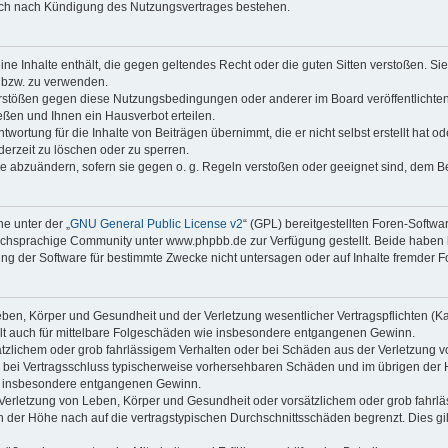
auch nach Kündigung des Nutzungsvertrages bestehen.
keine Inhalte enthält, die gegen geltendes Recht oder die guten Sitten verstoßen. Si
n bzw. zu verwenden.
erstößen gegen diese Nutzungsbedingungen oder anderer im Board veröffentlicht
ßen und Ihnen ein Hausverbot erteilen.
wortung für die Inhalte von Beiträgen übernimmt, die er nicht selbst erstellt hat 
derzeit zu löschen oder zu sperren.
äge abzuändern, sofern sie gegen o. g. Regeln verstoßen oder geeignet sind, dem 
e unter der „
GNU General Public License v2
“ (GPL) bereitgestellten Foren-Soft
chsprachige Community unter www.phpbb.de zur Verfügung gestellt. Beide haben ke
g der Software für bestimmte Zwecke nicht untersagen oder auf Inhalte fremder F
ben, Körper und Gesundheit und der Verletzung wesentlicher Vertragspflichten (Kard
gilt auch für mittelbare Folgeschäden wie insbesondere entgangenen Gewinn.
ätzlichem oder grob fahrlässigem Verhalten oder bei Schäden aus der Verletzung 
 die bei Vertragsschluss typischerweise vorhersehbaren Schäden und im übrigen de
wie insbesondere entgangenen Gewinn.
erletzung von Leben, Körper und Gesundheit oder vorsätzlichem oder grob fahrläs
der Höhe nach auf die vertragstypischen Durchschnittsschäden begrenzt. Dies gi