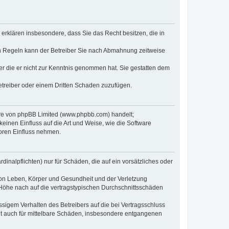
e erklären insbesondere, dass Sie das Recht besitzen, die in
en Regeln kann der Betreiber Sie nach Abmahnung zeitweise
oder die er nicht zur Kenntnis genommen hat. Sie gestatten dem
Betreiber oder einem Dritten Schaden zuzufügen.
ware von phpBB Limited (www.phpbb.com) handelt;
inen Einfluss auf die Art und Weise, wie die Software
oren Einfluss nehmen.
inalpflichten) nur für Schäden, die auf ein vorsätzliches oder
von Leben, Körper und Gesundheit und der Verletzung
r Höhe nach auf die vertragstypischen Durchschnittsschäden
sigem Verhalten des Betreibers auf die bei Vertragsschluss
lt auch für mittelbare Schäden, insbesondere entgangenen