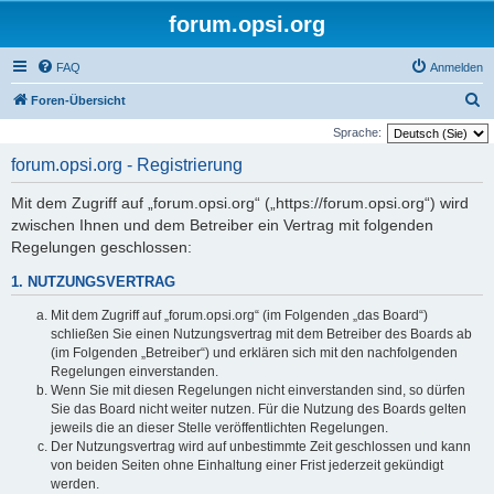
forum.opsi.org
FAQ
Anmelden
S
Foren-Übersicht
u
Sprache:
c
forum.opsi.org - Registrierung
h
Mit dem Zugriff auf „forum.opsi.org“ („https://forum.opsi.org“) wird
e
zwischen Ihnen und dem Betreiber ein Vertrag mit folgenden
Regelungen geschlossen:
1. NUTZUNGSVERTRAG
Mit dem Zugriff auf „forum.opsi.org“ (im Folgenden „das Board“)
schließen Sie einen Nutzungsvertrag mit dem Betreiber des Boards ab
(im Folgenden „Betreiber“) und erklären sich mit den nachfolgenden
Regelungen einverstanden.
Wenn Sie mit diesen Regelungen nicht einverstanden sind, so dürfen
Sie das Board nicht weiter nutzen. Für die Nutzung des Boards gelten
jeweils die an dieser Stelle veröffentlichten Regelungen.
Der Nutzungsvertrag wird auf unbestimmte Zeit geschlossen und kann
von beiden Seiten ohne Einhaltung einer Frist jederzeit gekündigt
werden.