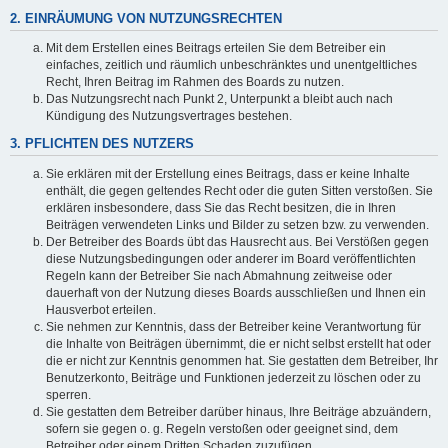
2. EINRÄUMUNG VON NUTZUNGSRECHTEN
Mit dem Erstellen eines Beitrags erteilen Sie dem Betreiber ein
einfaches, zeitlich und räumlich unbeschränktes und unentgeltliches
Recht, Ihren Beitrag im Rahmen des Boards zu nutzen.
Das Nutzungsrecht nach Punkt 2, Unterpunkt a bleibt auch nach
Kündigung des Nutzungsvertrages bestehen.
3. PFLICHTEN DES NUTZERS
Sie erklären mit der Erstellung eines Beitrags, dass er keine Inhalte
enthält, die gegen geltendes Recht oder die guten Sitten verstoßen. Sie
erklären insbesondere, dass Sie das Recht besitzen, die in Ihren
Beiträgen verwendeten Links und Bilder zu setzen bzw. zu verwenden.
Der Betreiber des Boards übt das Hausrecht aus. Bei Verstößen gegen
diese Nutzungsbedingungen oder anderer im Board veröffentlichten
Regeln kann der Betreiber Sie nach Abmahnung zeitweise oder
dauerhaft von der Nutzung dieses Boards ausschließen und Ihnen ein
Hausverbot erteilen.
Sie nehmen zur Kenntnis, dass der Betreiber keine Verantwortung für
die Inhalte von Beiträgen übernimmt, die er nicht selbst erstellt hat oder
die er nicht zur Kenntnis genommen hat. Sie gestatten dem Betreiber, Ihr
Benutzerkonto, Beiträge und Funktionen jederzeit zu löschen oder zu
sperren.
Sie gestatten dem Betreiber darüber hinaus, Ihre Beiträge abzuändern,
sofern sie gegen o. g. Regeln verstoßen oder geeignet sind, dem
Betreiber oder einem Dritten Schaden zuzufügen.