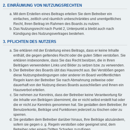
2. EINRÄUMUNG VON NUTZUNGSRECHTEN
Mit dem Erstellen eines Beitrags erteilen Sie dem Betreiber ein
einfaches, zeitlich und räumlich unbeschränktes und unentgeltliches
Recht, Ihren Beitrag im Rahmen des Boards zu nutzen.
Das Nutzungsrecht nach Punkt 2, Unterpunkt a bleibt auch nach
Kündigung des Nutzungsvertrages bestehen.
3. PFLICHTEN DES NUTZERS
Sie erklären mit der Erstellung eines Beitrags, dass er keine Inhalte
enthält, die gegen geltendes Recht oder die guten Sitten verstoßen. Sie
erklären insbesondere, dass Sie das Recht besitzen, die in Ihren
Beiträgen verwendeten Links und Bilder zu setzen bzw. zu verwenden.
Der Betreiber des Boards übt das Hausrecht aus. Bei Verstößen gegen
diese Nutzungsbedingungen oder anderer im Board veröffentlichten
Regeln kann der Betreiber Sie nach Abmahnung zeitweise oder
dauerhaft von der Nutzung dieses Boards ausschließen und Ihnen ein
Hausverbot erteilen.
Sie nehmen zur Kenntnis, dass der Betreiber keine Verantwortung für
die Inhalte von Beiträgen übernimmt, die er nicht selbst erstellt hat oder
die er nicht zur Kenntnis genommen hat. Sie gestatten dem Betreiber, Ihr
Benutzerkonto, Beiträge und Funktionen jederzeit zu löschen oder zu
sperren.
Sie gestatten dem Betreiber darüber hinaus, Ihre Beiträge abzuändern,
sofern sie gegen o. g. Regeln verstoßen oder geeignet sind, dem
Betreiber oder einem Dritten Schaden zuzufügen.