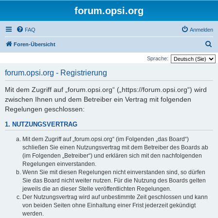
forum.opsi.org
FAQ
Anmelden
S
Foren-Übersicht
u
Sprache:
c
forum.opsi.org - Registrierung
h
Mit dem Zugriff auf „forum.opsi.org“ („https://forum.opsi.org“) wird
e
zwischen Ihnen und dem Betreiber ein Vertrag mit folgenden
Regelungen geschlossen:
1. NUTZUNGSVERTRAG
Mit dem Zugriff auf „forum.opsi.org“ (im Folgenden „das Board“)
schließen Sie einen Nutzungsvertrag mit dem Betreiber des Boards ab
(im Folgenden „Betreiber“) und erklären sich mit den nachfolgenden
Regelungen einverstanden.
Wenn Sie mit diesen Regelungen nicht einverstanden sind, so dürfen
Sie das Board nicht weiter nutzen. Für die Nutzung des Boards gelten
jeweils die an dieser Stelle veröffentlichten Regelungen.
Der Nutzungsvertrag wird auf unbestimmte Zeit geschlossen und kann
von beiden Seiten ohne Einhaltung einer Frist jederzeit gekündigt
werden.