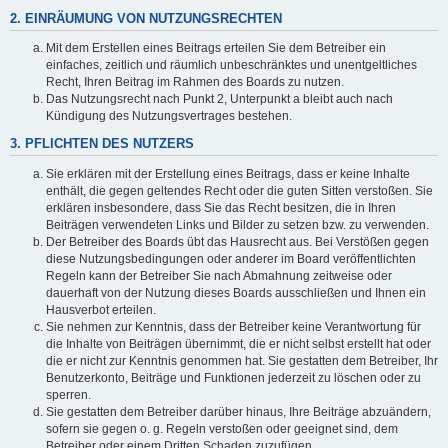
2. EINRÄUMUNG VON NUTZUNGSRECHTEN
Mit dem Erstellen eines Beitrags erteilen Sie dem Betreiber ein
einfaches, zeitlich und räumlich unbeschränktes und unentgeltliches
Recht, Ihren Beitrag im Rahmen des Boards zu nutzen.
Das Nutzungsrecht nach Punkt 2, Unterpunkt a bleibt auch nach
Kündigung des Nutzungsvertrages bestehen.
3. PFLICHTEN DES NUTZERS
Sie erklären mit der Erstellung eines Beitrags, dass er keine Inhalte
enthält, die gegen geltendes Recht oder die guten Sitten verstoßen. Sie
erklären insbesondere, dass Sie das Recht besitzen, die in Ihren
Beiträgen verwendeten Links und Bilder zu setzen bzw. zu verwenden.
Der Betreiber des Boards übt das Hausrecht aus. Bei Verstößen gegen
diese Nutzungsbedingungen oder anderer im Board veröffentlichten
Regeln kann der Betreiber Sie nach Abmahnung zeitweise oder
dauerhaft von der Nutzung dieses Boards ausschließen und Ihnen ein
Hausverbot erteilen.
Sie nehmen zur Kenntnis, dass der Betreiber keine Verantwortung für
die Inhalte von Beiträgen übernimmt, die er nicht selbst erstellt hat oder
die er nicht zur Kenntnis genommen hat. Sie gestatten dem Betreiber, Ihr
Benutzerkonto, Beiträge und Funktionen jederzeit zu löschen oder zu
sperren.
Sie gestatten dem Betreiber darüber hinaus, Ihre Beiträge abzuändern,
sofern sie gegen o. g. Regeln verstoßen oder geeignet sind, dem
Betreiber oder einem Dritten Schaden zuzufügen.