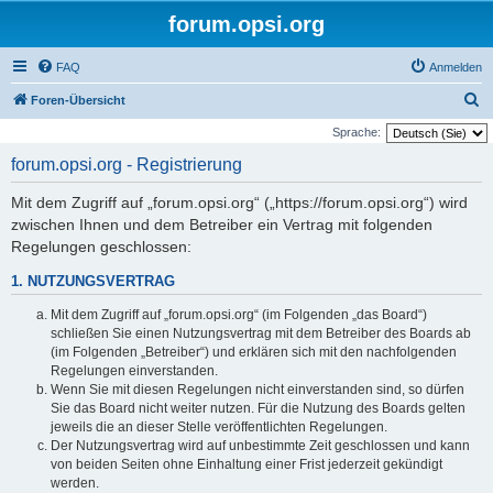
forum.opsi.org
FAQ
Anmelden
S
Foren-Übersicht
u
Sprache:
c
forum.opsi.org - Registrierung
h
Mit dem Zugriff auf „forum.opsi.org“ („https://forum.opsi.org“) wird
e
zwischen Ihnen und dem Betreiber ein Vertrag mit folgenden
Regelungen geschlossen:
1. NUTZUNGSVERTRAG
Mit dem Zugriff auf „forum.opsi.org“ (im Folgenden „das Board“)
schließen Sie einen Nutzungsvertrag mit dem Betreiber des Boards ab
(im Folgenden „Betreiber“) und erklären sich mit den nachfolgenden
Regelungen einverstanden.
Wenn Sie mit diesen Regelungen nicht einverstanden sind, so dürfen
Sie das Board nicht weiter nutzen. Für die Nutzung des Boards gelten
jeweils die an dieser Stelle veröffentlichten Regelungen.
Der Nutzungsvertrag wird auf unbestimmte Zeit geschlossen und kann
von beiden Seiten ohne Einhaltung einer Frist jederzeit gekündigt
werden.