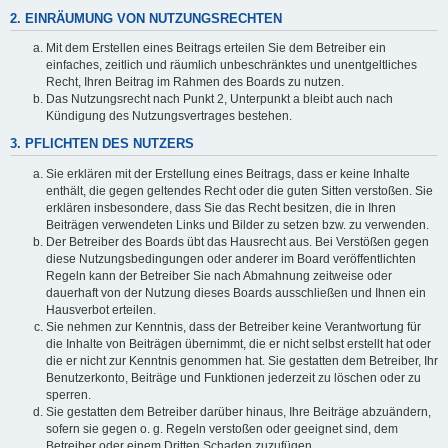
2. EINRÄUMUNG VON NUTZUNGSRECHTEN
Mit dem Erstellen eines Beitrags erteilen Sie dem Betreiber ein
einfaches, zeitlich und räumlich unbeschränktes und unentgeltliches
Recht, Ihren Beitrag im Rahmen des Boards zu nutzen.
Das Nutzungsrecht nach Punkt 2, Unterpunkt a bleibt auch nach
Kündigung des Nutzungsvertrages bestehen.
3. PFLICHTEN DES NUTZERS
Sie erklären mit der Erstellung eines Beitrags, dass er keine Inhalte
enthält, die gegen geltendes Recht oder die guten Sitten verstoßen. Sie
erklären insbesondere, dass Sie das Recht besitzen, die in Ihren
Beiträgen verwendeten Links und Bilder zu setzen bzw. zu verwenden.
Der Betreiber des Boards übt das Hausrecht aus. Bei Verstößen gegen
diese Nutzungsbedingungen oder anderer im Board veröffentlichten
Regeln kann der Betreiber Sie nach Abmahnung zeitweise oder
dauerhaft von der Nutzung dieses Boards ausschließen und Ihnen ein
Hausverbot erteilen.
Sie nehmen zur Kenntnis, dass der Betreiber keine Verantwortung für
die Inhalte von Beiträgen übernimmt, die er nicht selbst erstellt hat oder
die er nicht zur Kenntnis genommen hat. Sie gestatten dem Betreiber, Ihr
Benutzerkonto, Beiträge und Funktionen jederzeit zu löschen oder zu
sperren.
Sie gestatten dem Betreiber darüber hinaus, Ihre Beiträge abzuändern,
sofern sie gegen o. g. Regeln verstoßen oder geeignet sind, dem
Betreiber oder einem Dritten Schaden zuzufügen.