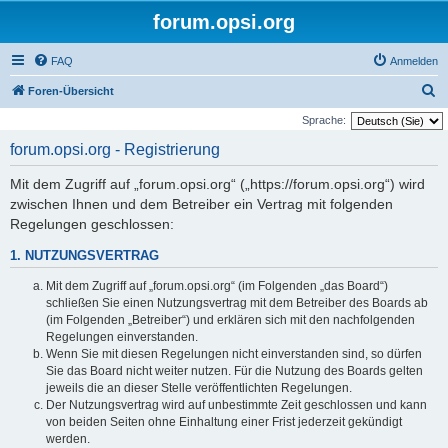
forum.opsi.org
FAQ
Anmelden
S
Foren-Übersicht
u
Sprache:
c
forum.opsi.org - Registrierung
h
Mit dem Zugriff auf „forum.opsi.org“ („https://forum.opsi.org“) wird
e
zwischen Ihnen und dem Betreiber ein Vertrag mit folgenden
Regelungen geschlossen:
1. NUTZUNGSVERTRAG
Mit dem Zugriff auf „forum.opsi.org“ (im Folgenden „das Board“)
schließen Sie einen Nutzungsvertrag mit dem Betreiber des Boards ab
(im Folgenden „Betreiber“) und erklären sich mit den nachfolgenden
Regelungen einverstanden.
Wenn Sie mit diesen Regelungen nicht einverstanden sind, so dürfen
Sie das Board nicht weiter nutzen. Für die Nutzung des Boards gelten
jeweils die an dieser Stelle veröffentlichten Regelungen.
Der Nutzungsvertrag wird auf unbestimmte Zeit geschlossen und kann
von beiden Seiten ohne Einhaltung einer Frist jederzeit gekündigt
werden.