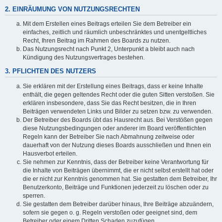
2. EINRÄUMUNG VON NUTZUNGSRECHTEN
Mit dem Erstellen eines Beitrags erteilen Sie dem Betreiber ein
einfaches, zeitlich und räumlich unbeschränktes und unentgeltliches
Recht, Ihren Beitrag im Rahmen des Boards zu nutzen.
Das Nutzungsrecht nach Punkt 2, Unterpunkt a bleibt auch nach
Kündigung des Nutzungsvertrages bestehen.
3. PFLICHTEN DES NUTZERS
Sie erklären mit der Erstellung eines Beitrags, dass er keine Inhalte
enthält, die gegen geltendes Recht oder die guten Sitten verstoßen. Sie
erklären insbesondere, dass Sie das Recht besitzen, die in Ihren
Beiträgen verwendeten Links und Bilder zu setzen bzw. zu verwenden.
Der Betreiber des Boards übt das Hausrecht aus. Bei Verstößen gegen
diese Nutzungsbedingungen oder anderer im Board veröffentlichten
Regeln kann der Betreiber Sie nach Abmahnung zeitweise oder
dauerhaft von der Nutzung dieses Boards ausschließen und Ihnen ein
Hausverbot erteilen.
Sie nehmen zur Kenntnis, dass der Betreiber keine Verantwortung für
die Inhalte von Beiträgen übernimmt, die er nicht selbst erstellt hat oder
die er nicht zur Kenntnis genommen hat. Sie gestatten dem Betreiber, Ihr
Benutzerkonto, Beiträge und Funktionen jederzeit zu löschen oder zu
sperren.
Sie gestatten dem Betreiber darüber hinaus, Ihre Beiträge abzuändern,
sofern sie gegen o. g. Regeln verstoßen oder geeignet sind, dem
Betreiber oder einem Dritten Schaden zuzufügen.