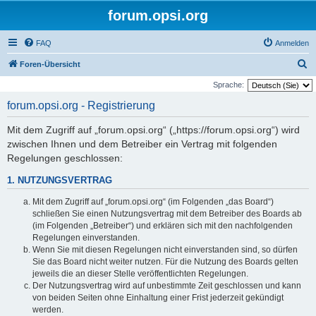
forum.opsi.org
FAQ
Anmelden
S
Foren-Übersicht
u
Sprache:
c
forum.opsi.org - Registrierung
h
Mit dem Zugriff auf „forum.opsi.org“ („https://forum.opsi.org“) wird
e
zwischen Ihnen und dem Betreiber ein Vertrag mit folgenden
Regelungen geschlossen:
1. NUTZUNGSVERTRAG
Mit dem Zugriff auf „forum.opsi.org“ (im Folgenden „das Board“)
schließen Sie einen Nutzungsvertrag mit dem Betreiber des Boards ab
(im Folgenden „Betreiber“) und erklären sich mit den nachfolgenden
Regelungen einverstanden.
Wenn Sie mit diesen Regelungen nicht einverstanden sind, so dürfen
Sie das Board nicht weiter nutzen. Für die Nutzung des Boards gelten
jeweils die an dieser Stelle veröffentlichten Regelungen.
Der Nutzungsvertrag wird auf unbestimmte Zeit geschlossen und kann
von beiden Seiten ohne Einhaltung einer Frist jederzeit gekündigt
werden.