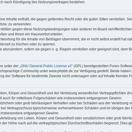
auch nach Kündigung des Nutzungsvertrages bestehen.
keine Inhalte enthält, die gegen geltendes Recht oder die guten Sitten verstoßen. Si
n bzw. zu verwenden.
erstößen gegen diese Nutzungsbedingungen oder anderer im Board veröffentlicht
ßen und Ihnen ein Hausverbot erteilen.
wortung für die Inhalte von Beiträgen übernimmt, die er nicht selbst erstellt hat 
derzeit zu löschen oder zu sperren.
äge abzuändern, sofern sie gegen o. g. Regeln verstoßen oder geeignet sind, dem 
e unter der „
GNU General Public License v2
“ (GPL) bereitgestellten Foren-Soft
chsprachige Community unter www.phpbb.de zur Verfügung gestellt. Beide haben ke
g der Software für bestimmte Zwecke nicht untersagen oder auf Inhalte fremder F
ben, Körper und Gesundheit und der Verletzung wesentlicher Vertragspflichten (Kard
gilt auch für mittelbare Folgeschäden wie insbesondere entgangenen Gewinn.
ätzlichem oder grob fahrlässigem Verhalten oder bei Schäden aus der Verletzung 
 die bei Vertragsschluss typischerweise vorhersehbaren Schäden und im übrigen de
wie insbesondere entgangenen Gewinn.
erletzung von Leben, Körper und Gesundheit oder vorsätzlichem oder grob fahrläs
der Höhe nach auf die vertragstypischen Durchschnittsschäden begrenzt. Dies gi