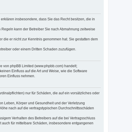
e erklären insbesondere, dass Sie das Recht besitzen, die in
en Regeln kann der Betreiber Sie nach Abmahnung zeitweise
oder die er nicht zur Kenntnis genommen hat. Sie gestatten dem
Betreiber oder einem Dritten Schaden zuzufügen.
ware von phpBB Limited (www.phpbb.com) handelt;
inen Einfluss auf die Art und Weise, wie die Software
oren Einfluss nehmen.
inalpflichten) nur für Schäden, die auf ein vorsätzliches oder
von Leben, Körper und Gesundheit und der Verletzung
r Höhe nach auf die vertragstypischen Durchschnittsschäden
sigem Verhalten des Betreibers auf die bei Vertragsschluss
lt auch für mittelbare Schäden, insbesondere entgangenen