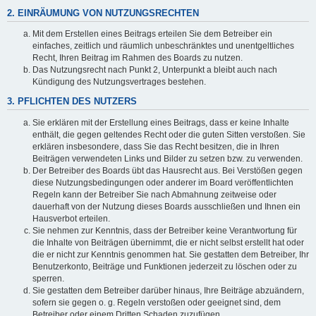
2. EINRÄUMUNG VON NUTZUNGSRECHTEN
Mit dem Erstellen eines Beitrags erteilen Sie dem Betreiber ein
einfaches, zeitlich und räumlich unbeschränktes und unentgeltliches
Recht, Ihren Beitrag im Rahmen des Boards zu nutzen.
Das Nutzungsrecht nach Punkt 2, Unterpunkt a bleibt auch nach
Kündigung des Nutzungsvertrages bestehen.
3. PFLICHTEN DES NUTZERS
Sie erklären mit der Erstellung eines Beitrags, dass er keine Inhalte
enthält, die gegen geltendes Recht oder die guten Sitten verstoßen. Sie
erklären insbesondere, dass Sie das Recht besitzen, die in Ihren
Beiträgen verwendeten Links und Bilder zu setzen bzw. zu verwenden.
Der Betreiber des Boards übt das Hausrecht aus. Bei Verstößen gegen
diese Nutzungsbedingungen oder anderer im Board veröffentlichten
Regeln kann der Betreiber Sie nach Abmahnung zeitweise oder
dauerhaft von der Nutzung dieses Boards ausschließen und Ihnen ein
Hausverbot erteilen.
Sie nehmen zur Kenntnis, dass der Betreiber keine Verantwortung für
die Inhalte von Beiträgen übernimmt, die er nicht selbst erstellt hat oder
die er nicht zur Kenntnis genommen hat. Sie gestatten dem Betreiber, Ihr
Benutzerkonto, Beiträge und Funktionen jederzeit zu löschen oder zu
sperren.
Sie gestatten dem Betreiber darüber hinaus, Ihre Beiträge abzuändern,
sofern sie gegen o. g. Regeln verstoßen oder geeignet sind, dem
Betreiber oder einem Dritten Schaden zuzufügen.