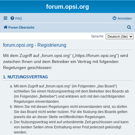
forum.opsi.org
FAQ
Anmelden
S
Foren-Übersicht
u
Sprache:
c
forum.opsi.org - Registrierung
h
Mit dem Zugriff auf „forum.opsi.org“ („https://forum.opsi.org“) wird
e
zwischen Ihnen und dem Betreiber ein Vertrag mit folgenden
Regelungen geschlossen:
1. NUTZUNGSVERTRAG
Mit dem Zugriff auf „forum.opsi.org“ (im Folgenden „das Board“)
schließen Sie einen Nutzungsvertrag mit dem Betreiber des Boards ab
(im Folgenden „Betreiber“) und erklären sich mit den nachfolgenden
Regelungen einverstanden.
Wenn Sie mit diesen Regelungen nicht einverstanden sind, so dürfen
Sie das Board nicht weiter nutzen. Für die Nutzung des Boards gelten
jeweils die an dieser Stelle veröffentlichten Regelungen.
Der Nutzungsvertrag wird auf unbestimmte Zeit geschlossen und kann
von beiden Seiten ohne Einhaltung einer Frist jederzeit gekündigt
werden.