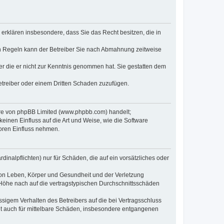
e erklären insbesondere, dass Sie das Recht besitzen, die in
en Regeln kann der Betreiber Sie nach Abmahnung zeitweise
oder die er nicht zur Kenntnis genommen hat. Sie gestatten dem
Betreiber oder einem Dritten Schaden zuzufügen.
ware von phpBB Limited (www.phpbb.com) handelt;
inen Einfluss auf die Art und Weise, wie die Software
oren Einfluss nehmen.
inalpflichten) nur für Schäden, die auf ein vorsätzliches oder
von Leben, Körper und Gesundheit und der Verletzung
r Höhe nach auf die vertragstypischen Durchschnittsschäden
sigem Verhalten des Betreibers auf die bei Vertragsschluss
lt auch für mittelbare Schäden, insbesondere entgangenen