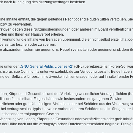
auch nach Kündigung des Nutzungsvertrages bestehen.
keine Inhalte enthält, die gegen geltendes Recht oder die guten Sitten verstoßen. Si
n bzw. zu verwenden.
erstößen gegen diese Nutzungsbedingungen oder anderer im Board veröffentlicht
ßen und Ihnen ein Hausverbot erteilen.
wortung für die Inhalte von Beiträgen übernimmt, die er nicht selbst erstellt hat 
derzeit zu löschen oder zu sperren.
äge abzuändern, sofern sie gegen o. g. Regeln verstoßen oder geeignet sind, dem 
e unter der „
GNU General Public License v2
“ (GPL) bereitgestellten Foren-Soft
chsprachige Community unter www.phpbb.de zur Verfügung gestellt. Beide haben ke
g der Software für bestimmte Zwecke nicht untersagen oder auf Inhalte fremder F
ben, Körper und Gesundheit und der Verletzung wesentlicher Vertragspflichten (Kard
gilt auch für mittelbare Folgeschäden wie insbesondere entgangenen Gewinn.
ätzlichem oder grob fahrlässigem Verhalten oder bei Schäden aus der Verletzung 
 die bei Vertragsschluss typischerweise vorhersehbaren Schäden und im übrigen de
wie insbesondere entgangenen Gewinn.
erletzung von Leben, Körper und Gesundheit oder vorsätzlichem oder grob fahrläs
der Höhe nach auf die vertragstypischen Durchschnittsschäden begrenzt. Dies gi