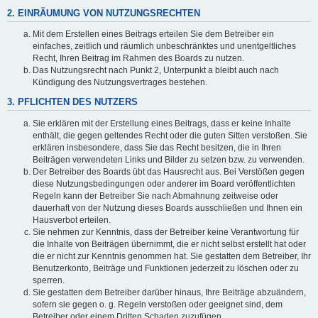
2. EINRÄUMUNG VON NUTZUNGSRECHTEN
Mit dem Erstellen eines Beitrags erteilen Sie dem Betreiber ein
einfaches, zeitlich und räumlich unbeschränktes und unentgeltliches
Recht, Ihren Beitrag im Rahmen des Boards zu nutzen.
Das Nutzungsrecht nach Punkt 2, Unterpunkt a bleibt auch nach
Kündigung des Nutzungsvertrages bestehen.
3. PFLICHTEN DES NUTZERS
Sie erklären mit der Erstellung eines Beitrags, dass er keine Inhalte
enthält, die gegen geltendes Recht oder die guten Sitten verstoßen. Sie
erklären insbesondere, dass Sie das Recht besitzen, die in Ihren
Beiträgen verwendeten Links und Bilder zu setzen bzw. zu verwenden.
Der Betreiber des Boards übt das Hausrecht aus. Bei Verstößen gegen
diese Nutzungsbedingungen oder anderer im Board veröffentlichten
Regeln kann der Betreiber Sie nach Abmahnung zeitweise oder
dauerhaft von der Nutzung dieses Boards ausschließen und Ihnen ein
Hausverbot erteilen.
Sie nehmen zur Kenntnis, dass der Betreiber keine Verantwortung für
die Inhalte von Beiträgen übernimmt, die er nicht selbst erstellt hat oder
die er nicht zur Kenntnis genommen hat. Sie gestatten dem Betreiber, Ihr
Benutzerkonto, Beiträge und Funktionen jederzeit zu löschen oder zu
sperren.
Sie gestatten dem Betreiber darüber hinaus, Ihre Beiträge abzuändern,
sofern sie gegen o. g. Regeln verstoßen oder geeignet sind, dem
Betreiber oder einem Dritten Schaden zuzufügen.