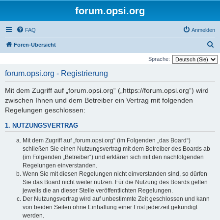
forum.opsi.org
FAQ
Anmelden
S
Foren-Übersicht
u
Sprache:
c
forum.opsi.org - Registrierung
h
Mit dem Zugriff auf „forum.opsi.org“ („https://forum.opsi.org“) wird
e
zwischen Ihnen und dem Betreiber ein Vertrag mit folgenden
Regelungen geschlossen:
1. NUTZUNGSVERTRAG
Mit dem Zugriff auf „forum.opsi.org“ (im Folgenden „das Board“)
schließen Sie einen Nutzungsvertrag mit dem Betreiber des Boards ab
(im Folgenden „Betreiber“) und erklären sich mit den nachfolgenden
Regelungen einverstanden.
Wenn Sie mit diesen Regelungen nicht einverstanden sind, so dürfen
Sie das Board nicht weiter nutzen. Für die Nutzung des Boards gelten
jeweils die an dieser Stelle veröffentlichten Regelungen.
Der Nutzungsvertrag wird auf unbestimmte Zeit geschlossen und kann
von beiden Seiten ohne Einhaltung einer Frist jederzeit gekündigt
werden.