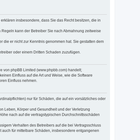
e erklären insbesondere, dass Sie das Recht besitzen, die in
en Regeln kann der Betreiber Sie nach Abmahnung zeitweise
oder die er nicht zur Kenntnis genommen hat. Sie gestatten dem
Betreiber oder einem Dritten Schaden zuzufügen.
ware von phpBB Limited (www.phpbb.com) handelt;
inen Einfluss auf die Art und Weise, wie die Software
oren Einfluss nehmen.
inalpflichten) nur für Schäden, die auf ein vorsätzliches oder
von Leben, Körper und Gesundheit und der Verletzung
r Höhe nach auf die vertragstypischen Durchschnittsschäden
sigem Verhalten des Betreibers auf die bei Vertragsschluss
lt auch für mittelbare Schäden, insbesondere entgangenen