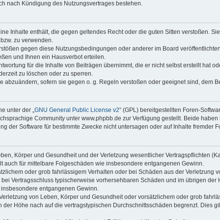
auch nach Kündigung des Nutzungsvertrages bestehen.
keine Inhalte enthält, die gegen geltendes Recht oder die guten Sitten verstoßen. Si
n bzw. zu verwenden.
erstößen gegen diese Nutzungsbedingungen oder anderer im Board veröffentlicht
ßen und Ihnen ein Hausverbot erteilen.
wortung für die Inhalte von Beiträgen übernimmt, die er nicht selbst erstellt hat 
derzeit zu löschen oder zu sperren.
äge abzuändern, sofern sie gegen o. g. Regeln verstoßen oder geeignet sind, dem 
e unter der „
GNU General Public License v2
“ (GPL) bereitgestellten Foren-Soft
chsprachige Community unter www.phpbb.de zur Verfügung gestellt. Beide haben ke
g der Software für bestimmte Zwecke nicht untersagen oder auf Inhalte fremder F
ben, Körper und Gesundheit und der Verletzung wesentlicher Vertragspflichten (Kard
gilt auch für mittelbare Folgeschäden wie insbesondere entgangenen Gewinn.
ätzlichem oder grob fahrlässigem Verhalten oder bei Schäden aus der Verletzung 
 die bei Vertragsschluss typischerweise vorhersehbaren Schäden und im übrigen de
wie insbesondere entgangenen Gewinn.
erletzung von Leben, Körper und Gesundheit oder vorsätzlichem oder grob fahrläs
der Höhe nach auf die vertragstypischen Durchschnittsschäden begrenzt. Dies gi