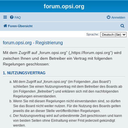
forum.opsi.org
FAQ
Anmelden
S
Foren-Übersicht
u
Sprache:
c
forum.opsi.org - Registrierung
h
Mit dem Zugriff auf „forum.opsi.org“ („https://forum.opsi.org“) wird
e
zwischen Ihnen und dem Betreiber ein Vertrag mit folgenden
Regelungen geschlossen:
1. NUTZUNGSVERTRAG
Mit dem Zugriff auf „forum.opsi.org“ (im Folgenden „das Board“)
schließen Sie einen Nutzungsvertrag mit dem Betreiber des Boards ab
(im Folgenden „Betreiber“) und erklären sich mit den nachfolgenden
Regelungen einverstanden.
Wenn Sie mit diesen Regelungen nicht einverstanden sind, so dürfen
Sie das Board nicht weiter nutzen. Für die Nutzung des Boards gelten
jeweils die an dieser Stelle veröffentlichten Regelungen.
Der Nutzungsvertrag wird auf unbestimmte Zeit geschlossen und kann
von beiden Seiten ohne Einhaltung einer Frist jederzeit gekündigt
werden.