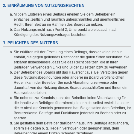
2. EINRÄUMUNG VON NUTZUNGSRECHTEN
Mit dem Erstellen eines Beitrags erteilen Sie dem Betreiber ein
einfaches, zeitlich und räumlich unbeschränktes und unentgeltliches
Recht, Ihren Beitrag im Rahmen des Boards zu nutzen.
Das Nutzungsrecht nach Punkt 2, Unterpunkt a bleibt auch nach
Kündigung des Nutzungsvertrages bestehen.
3. PFLICHTEN DES NUTZERS
Sie erklären mit der Erstellung eines Beitrags, dass er keine Inhalte
enthält, die gegen geltendes Recht oder die guten Sitten verstoßen. Sie
erklären insbesondere, dass Sie das Recht besitzen, die in Ihren
Beiträgen verwendeten Links und Bilder zu setzen bzw. zu verwenden.
Der Betreiber des Boards übt das Hausrecht aus. Bei Verstößen gegen
diese Nutzungsbedingungen oder anderer im Board veröffentlichten
Regeln kann der Betreiber Sie nach Abmahnung zeitweise oder
dauerhaft von der Nutzung dieses Boards ausschließen und Ihnen ein
Hausverbot erteilen.
Sie nehmen zur Kenntnis, dass der Betreiber keine Verantwortung für
die Inhalte von Beiträgen übernimmt, die er nicht selbst erstellt hat oder
die er nicht zur Kenntnis genommen hat. Sie gestatten dem Betreiber, Ihr
Benutzerkonto, Beiträge und Funktionen jederzeit zu löschen oder zu
sperren.
Sie gestatten dem Betreiber darüber hinaus, Ihre Beiträge abzuändern,
sofern sie gegen o. g. Regeln verstoßen oder geeignet sind, dem
Betreiber oder einem Dritten Schaden zuzufügen.