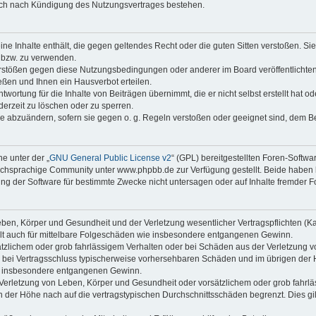
auch nach Kündigung des Nutzungsvertrages bestehen.
keine Inhalte enthält, die gegen geltendes Recht oder die guten Sitten verstoßen. Si
n bzw. zu verwenden.
erstößen gegen diese Nutzungsbedingungen oder anderer im Board veröffentlicht
ßen und Ihnen ein Hausverbot erteilen.
wortung für die Inhalte von Beiträgen übernimmt, die er nicht selbst erstellt hat 
derzeit zu löschen oder zu sperren.
äge abzuändern, sofern sie gegen o. g. Regeln verstoßen oder geeignet sind, dem 
e unter der „
GNU General Public License v2
“ (GPL) bereitgestellten Foren-Soft
chsprachige Community unter www.phpbb.de zur Verfügung gestellt. Beide haben ke
g der Software für bestimmte Zwecke nicht untersagen oder auf Inhalte fremder F
ben, Körper und Gesundheit und der Verletzung wesentlicher Vertragspflichten (Kard
gilt auch für mittelbare Folgeschäden wie insbesondere entgangenen Gewinn.
ätzlichem oder grob fahrlässigem Verhalten oder bei Schäden aus der Verletzung 
 die bei Vertragsschluss typischerweise vorhersehbaren Schäden und im übrigen de
wie insbesondere entgangenen Gewinn.
erletzung von Leben, Körper und Gesundheit oder vorsätzlichem oder grob fahrläs
der Höhe nach auf die vertragstypischen Durchschnittsschäden begrenzt. Dies gi