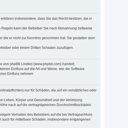
e erklären insbesondere, dass Sie das Recht besitzen, die in
en Regeln kann der Betreiber Sie nach Abmahnung zeitweise
oder die er nicht zur Kenntnis genommen hat. Sie gestatten dem
Betreiber oder einem Dritten Schaden zuzufügen.
ware von phpBB Limited (www.phpbb.com) handelt;
inen Einfluss auf die Art und Weise, wie die Software
oren Einfluss nehmen.
inalpflichten) nur für Schäden, die auf ein vorsätzliches oder
von Leben, Körper und Gesundheit und der Verletzung
r Höhe nach auf die vertragstypischen Durchschnittsschäden
sigem Verhalten des Betreibers auf die bei Vertragsschluss
lt auch für mittelbare Schäden, insbesondere entgangenen