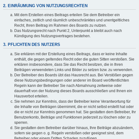
2. EINRÄUMUNG VON NUTZUNGSRECHTEN
Mit dem Erstellen eines Beitrags erteilen Sie dem Betreiber ein
einfaches, zeitlich und räumlich unbeschränktes und unentgeltliches
Recht, Ihren Beitrag im Rahmen des Boards zu nutzen.
Das Nutzungsrecht nach Punkt 2, Unterpunkt a bleibt auch nach
Kündigung des Nutzungsvertrages bestehen.
3. PFLICHTEN DES NUTZERS
Sie erklären mit der Erstellung eines Beitrags, dass er keine Inhalte
enthält, die gegen geltendes Recht oder die guten Sitten verstoßen. Sie
erklären insbesondere, dass Sie das Recht besitzen, die in Ihren
Beiträgen verwendeten Links und Bilder zu setzen bzw. zu verwenden.
Der Betreiber des Boards übt das Hausrecht aus. Bei Verstößen gegen
diese Nutzungsbedingungen oder anderer im Board veröffentlichten
Regeln kann der Betreiber Sie nach Abmahnung zeitweise oder
dauerhaft von der Nutzung dieses Boards ausschließen und Ihnen ein
Hausverbot erteilen.
Sie nehmen zur Kenntnis, dass der Betreiber keine Verantwortung für
die Inhalte von Beiträgen übernimmt, die er nicht selbst erstellt hat oder
die er nicht zur Kenntnis genommen hat. Sie gestatten dem Betreiber, Ihr
Benutzerkonto, Beiträge und Funktionen jederzeit zu löschen oder zu
sperren.
Sie gestatten dem Betreiber darüber hinaus, Ihre Beiträge abzuändern,
sofern sie gegen o. g. Regeln verstoßen oder geeignet sind, dem
Betreiber oder einem Dritten Schaden zuzufügen.