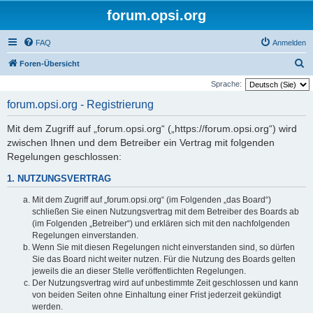
forum.opsi.org
FAQ
Anmelden
S
Foren-Übersicht
u
Sprache:
c
forum.opsi.org - Registrierung
h
Mit dem Zugriff auf „forum.opsi.org“ („https://forum.opsi.org“) wird
e
zwischen Ihnen und dem Betreiber ein Vertrag mit folgenden
Regelungen geschlossen:
1. NUTZUNGSVERTRAG
Mit dem Zugriff auf „forum.opsi.org“ (im Folgenden „das Board“)
schließen Sie einen Nutzungsvertrag mit dem Betreiber des Boards ab
(im Folgenden „Betreiber“) und erklären sich mit den nachfolgenden
Regelungen einverstanden.
Wenn Sie mit diesen Regelungen nicht einverstanden sind, so dürfen
Sie das Board nicht weiter nutzen. Für die Nutzung des Boards gelten
jeweils die an dieser Stelle veröffentlichten Regelungen.
Der Nutzungsvertrag wird auf unbestimmte Zeit geschlossen und kann
von beiden Seiten ohne Einhaltung einer Frist jederzeit gekündigt
werden.