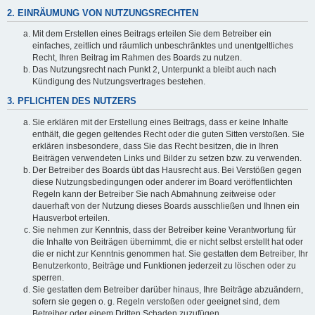
2. EINRÄUMUNG VON NUTZUNGSRECHTEN
Mit dem Erstellen eines Beitrags erteilen Sie dem Betreiber ein
einfaches, zeitlich und räumlich unbeschränktes und unentgeltliches
Recht, Ihren Beitrag im Rahmen des Boards zu nutzen.
Das Nutzungsrecht nach Punkt 2, Unterpunkt a bleibt auch nach
Kündigung des Nutzungsvertrages bestehen.
3. PFLICHTEN DES NUTZERS
Sie erklären mit der Erstellung eines Beitrags, dass er keine Inhalte
enthält, die gegen geltendes Recht oder die guten Sitten verstoßen. Sie
erklären insbesondere, dass Sie das Recht besitzen, die in Ihren
Beiträgen verwendeten Links und Bilder zu setzen bzw. zu verwenden.
Der Betreiber des Boards übt das Hausrecht aus. Bei Verstößen gegen
diese Nutzungsbedingungen oder anderer im Board veröffentlichten
Regeln kann der Betreiber Sie nach Abmahnung zeitweise oder
dauerhaft von der Nutzung dieses Boards ausschließen und Ihnen ein
Hausverbot erteilen.
Sie nehmen zur Kenntnis, dass der Betreiber keine Verantwortung für
die Inhalte von Beiträgen übernimmt, die er nicht selbst erstellt hat oder
die er nicht zur Kenntnis genommen hat. Sie gestatten dem Betreiber, Ihr
Benutzerkonto, Beiträge und Funktionen jederzeit zu löschen oder zu
sperren.
Sie gestatten dem Betreiber darüber hinaus, Ihre Beiträge abzuändern,
sofern sie gegen o. g. Regeln verstoßen oder geeignet sind, dem
Betreiber oder einem Dritten Schaden zuzufügen.