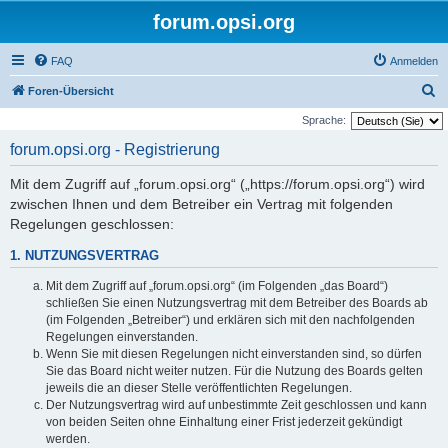
forum.opsi.org
FAQ
Anmelden
S
Foren-Übersicht
u
Sprache:
c
forum.opsi.org - Registrierung
h
Mit dem Zugriff auf „forum.opsi.org“ („https://forum.opsi.org“) wird
e
zwischen Ihnen und dem Betreiber ein Vertrag mit folgenden
Regelungen geschlossen:
1. NUTZUNGSVERTRAG
Mit dem Zugriff auf „forum.opsi.org“ (im Folgenden „das Board“)
schließen Sie einen Nutzungsvertrag mit dem Betreiber des Boards ab
(im Folgenden „Betreiber“) und erklären sich mit den nachfolgenden
Regelungen einverstanden.
Wenn Sie mit diesen Regelungen nicht einverstanden sind, so dürfen
Sie das Board nicht weiter nutzen. Für die Nutzung des Boards gelten
jeweils die an dieser Stelle veröffentlichten Regelungen.
Der Nutzungsvertrag wird auf unbestimmte Zeit geschlossen und kann
von beiden Seiten ohne Einhaltung einer Frist jederzeit gekündigt
werden.