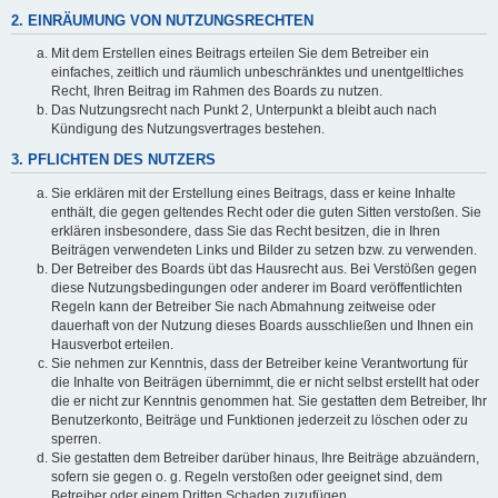
2. EINRÄUMUNG VON NUTZUNGSRECHTEN
Mit dem Erstellen eines Beitrags erteilen Sie dem Betreiber ein
einfaches, zeitlich und räumlich unbeschränktes und unentgeltliches
Recht, Ihren Beitrag im Rahmen des Boards zu nutzen.
Das Nutzungsrecht nach Punkt 2, Unterpunkt a bleibt auch nach
Kündigung des Nutzungsvertrages bestehen.
3. PFLICHTEN DES NUTZERS
Sie erklären mit der Erstellung eines Beitrags, dass er keine Inhalte
enthält, die gegen geltendes Recht oder die guten Sitten verstoßen. Sie
erklären insbesondere, dass Sie das Recht besitzen, die in Ihren
Beiträgen verwendeten Links und Bilder zu setzen bzw. zu verwenden.
Der Betreiber des Boards übt das Hausrecht aus. Bei Verstößen gegen
diese Nutzungsbedingungen oder anderer im Board veröffentlichten
Regeln kann der Betreiber Sie nach Abmahnung zeitweise oder
dauerhaft von der Nutzung dieses Boards ausschließen und Ihnen ein
Hausverbot erteilen.
Sie nehmen zur Kenntnis, dass der Betreiber keine Verantwortung für
die Inhalte von Beiträgen übernimmt, die er nicht selbst erstellt hat oder
die er nicht zur Kenntnis genommen hat. Sie gestatten dem Betreiber, Ihr
Benutzerkonto, Beiträge und Funktionen jederzeit zu löschen oder zu
sperren.
Sie gestatten dem Betreiber darüber hinaus, Ihre Beiträge abzuändern,
sofern sie gegen o. g. Regeln verstoßen oder geeignet sind, dem
Betreiber oder einem Dritten Schaden zuzufügen.