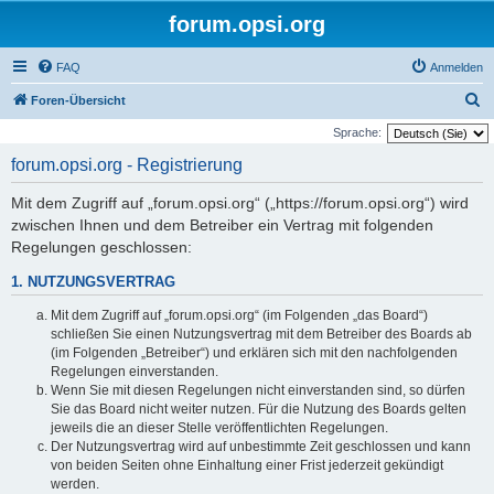
forum.opsi.org
FAQ
Anmelden
S
Foren-Übersicht
u
Sprache:
c
forum.opsi.org - Registrierung
h
Mit dem Zugriff auf „forum.opsi.org“ („https://forum.opsi.org“) wird
e
zwischen Ihnen und dem Betreiber ein Vertrag mit folgenden
Regelungen geschlossen:
1. NUTZUNGSVERTRAG
Mit dem Zugriff auf „forum.opsi.org“ (im Folgenden „das Board“)
schließen Sie einen Nutzungsvertrag mit dem Betreiber des Boards ab
(im Folgenden „Betreiber“) und erklären sich mit den nachfolgenden
Regelungen einverstanden.
Wenn Sie mit diesen Regelungen nicht einverstanden sind, so dürfen
Sie das Board nicht weiter nutzen. Für die Nutzung des Boards gelten
jeweils die an dieser Stelle veröffentlichten Regelungen.
Der Nutzungsvertrag wird auf unbestimmte Zeit geschlossen und kann
von beiden Seiten ohne Einhaltung einer Frist jederzeit gekündigt
werden.