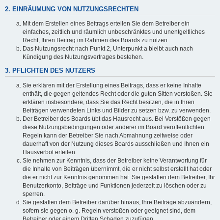
2. EINRÄUMUNG VON NUTZUNGSRECHTEN
Mit dem Erstellen eines Beitrags erteilen Sie dem Betreiber ein
einfaches, zeitlich und räumlich unbeschränktes und unentgeltliches
Recht, Ihren Beitrag im Rahmen des Boards zu nutzen.
Das Nutzungsrecht nach Punkt 2, Unterpunkt a bleibt auch nach
Kündigung des Nutzungsvertrages bestehen.
3. PFLICHTEN DES NUTZERS
Sie erklären mit der Erstellung eines Beitrags, dass er keine Inhalte
enthält, die gegen geltendes Recht oder die guten Sitten verstoßen. Sie
erklären insbesondere, dass Sie das Recht besitzen, die in Ihren
Beiträgen verwendeten Links und Bilder zu setzen bzw. zu verwenden.
Der Betreiber des Boards übt das Hausrecht aus. Bei Verstößen gegen
diese Nutzungsbedingungen oder anderer im Board veröffentlichten
Regeln kann der Betreiber Sie nach Abmahnung zeitweise oder
dauerhaft von der Nutzung dieses Boards ausschließen und Ihnen ein
Hausverbot erteilen.
Sie nehmen zur Kenntnis, dass der Betreiber keine Verantwortung für
die Inhalte von Beiträgen übernimmt, die er nicht selbst erstellt hat oder
die er nicht zur Kenntnis genommen hat. Sie gestatten dem Betreiber, Ihr
Benutzerkonto, Beiträge und Funktionen jederzeit zu löschen oder zu
sperren.
Sie gestatten dem Betreiber darüber hinaus, Ihre Beiträge abzuändern,
sofern sie gegen o. g. Regeln verstoßen oder geeignet sind, dem
Betreiber oder einem Dritten Schaden zuzufügen.