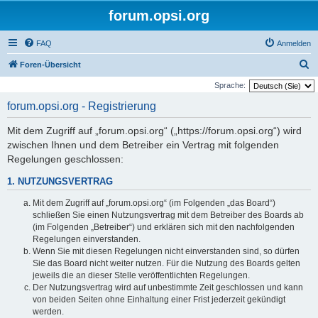
forum.opsi.org
FAQ
Anmelden
S
Foren-Übersicht
u
Sprache:
c
forum.opsi.org - Registrierung
h
Mit dem Zugriff auf „forum.opsi.org“ („https://forum.opsi.org“) wird
e
zwischen Ihnen und dem Betreiber ein Vertrag mit folgenden
Regelungen geschlossen:
1. NUTZUNGSVERTRAG
Mit dem Zugriff auf „forum.opsi.org“ (im Folgenden „das Board“)
schließen Sie einen Nutzungsvertrag mit dem Betreiber des Boards ab
(im Folgenden „Betreiber“) und erklären sich mit den nachfolgenden
Regelungen einverstanden.
Wenn Sie mit diesen Regelungen nicht einverstanden sind, so dürfen
Sie das Board nicht weiter nutzen. Für die Nutzung des Boards gelten
jeweils die an dieser Stelle veröffentlichten Regelungen.
Der Nutzungsvertrag wird auf unbestimmte Zeit geschlossen und kann
von beiden Seiten ohne Einhaltung einer Frist jederzeit gekündigt
werden.