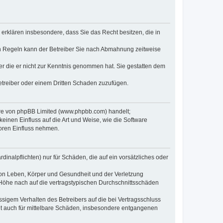
e erklären insbesondere, dass Sie das Recht besitzen, die in
en Regeln kann der Betreiber Sie nach Abmahnung zeitweise
oder die er nicht zur Kenntnis genommen hat. Sie gestatten dem
Betreiber oder einem Dritten Schaden zuzufügen.
ware von phpBB Limited (www.phpbb.com) handelt;
inen Einfluss auf die Art und Weise, wie die Software
oren Einfluss nehmen.
inalpflichten) nur für Schäden, die auf ein vorsätzliches oder
von Leben, Körper und Gesundheit und der Verletzung
r Höhe nach auf die vertragstypischen Durchschnittsschäden
sigem Verhalten des Betreibers auf die bei Vertragsschluss
lt auch für mittelbare Schäden, insbesondere entgangenen