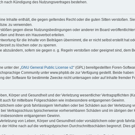
auch nach Kündigung des Nutzungsvertrages bestehen.
keine Inhalte enthält, die gegen geltendes Recht oder die guten Sitten verstoßen. Si
n bzw. zu verwenden.
erstößen gegen diese Nutzungsbedingungen oder anderer im Board veröffentlicht
ßen und Ihnen ein Hausverbot erteilen.
wortung für die Inhalte von Beiträgen übernimmt, die er nicht selbst erstellt hat 
derzeit zu löschen oder zu sperren.
äge abzuändern, sofern sie gegen o. g. Regeln verstoßen oder geeignet sind, dem 
e unter der „
GNU General Public License v2
“ (GPL) bereitgestellten Foren-Soft
chsprachige Community unter www.phpbb.de zur Verfügung gestellt. Beide haben ke
g der Software für bestimmte Zwecke nicht untersagen oder auf Inhalte fremder F
ben, Körper und Gesundheit und der Verletzung wesentlicher Vertragspflichten (Kard
gilt auch für mittelbare Folgeschäden wie insbesondere entgangenen Gewinn.
ätzlichem oder grob fahrlässigem Verhalten oder bei Schäden aus der Verletzung 
 die bei Vertragsschluss typischerweise vorhersehbaren Schäden und im übrigen de
wie insbesondere entgangenen Gewinn.
erletzung von Leben, Körper und Gesundheit oder vorsätzlichem oder grob fahrläs
der Höhe nach auf die vertragstypischen Durchschnittsschäden begrenzt. Dies gi