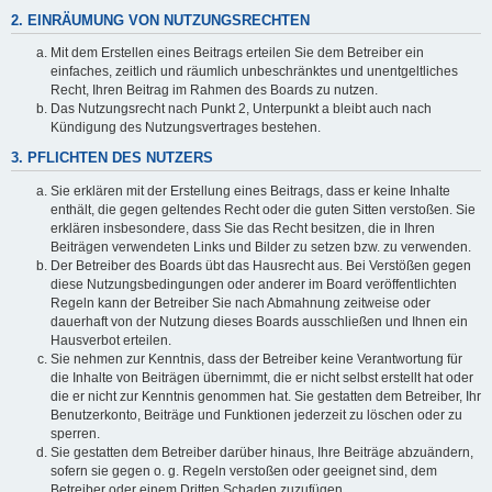
2. EINRÄUMUNG VON NUTZUNGSRECHTEN
Mit dem Erstellen eines Beitrags erteilen Sie dem Betreiber ein
einfaches, zeitlich und räumlich unbeschränktes und unentgeltliches
Recht, Ihren Beitrag im Rahmen des Boards zu nutzen.
Das Nutzungsrecht nach Punkt 2, Unterpunkt a bleibt auch nach
Kündigung des Nutzungsvertrages bestehen.
3. PFLICHTEN DES NUTZERS
Sie erklären mit der Erstellung eines Beitrags, dass er keine Inhalte
enthält, die gegen geltendes Recht oder die guten Sitten verstoßen. Sie
erklären insbesondere, dass Sie das Recht besitzen, die in Ihren
Beiträgen verwendeten Links und Bilder zu setzen bzw. zu verwenden.
Der Betreiber des Boards übt das Hausrecht aus. Bei Verstößen gegen
diese Nutzungsbedingungen oder anderer im Board veröffentlichten
Regeln kann der Betreiber Sie nach Abmahnung zeitweise oder
dauerhaft von der Nutzung dieses Boards ausschließen und Ihnen ein
Hausverbot erteilen.
Sie nehmen zur Kenntnis, dass der Betreiber keine Verantwortung für
die Inhalte von Beiträgen übernimmt, die er nicht selbst erstellt hat oder
die er nicht zur Kenntnis genommen hat. Sie gestatten dem Betreiber, Ihr
Benutzerkonto, Beiträge und Funktionen jederzeit zu löschen oder zu
sperren.
Sie gestatten dem Betreiber darüber hinaus, Ihre Beiträge abzuändern,
sofern sie gegen o. g. Regeln verstoßen oder geeignet sind, dem
Betreiber oder einem Dritten Schaden zuzufügen.