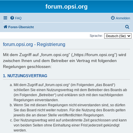
forum.opsi.org
FAQ
Anmelden
S
Foren-Übersicht
u
Sprache:
c
forum.opsi.org - Registrierung
h
Mit dem Zugriff auf „forum.opsi.org“ („https://forum.opsi.org“) wird
e
zwischen Ihnen und dem Betreiber ein Vertrag mit folgenden
Regelungen geschlossen:
1. NUTZUNGSVERTRAG
Mit dem Zugriff auf „forum.opsi.org“ (im Folgenden „das Board“)
schließen Sie einen Nutzungsvertrag mit dem Betreiber des Boards ab
(im Folgenden „Betreiber“) und erklären sich mit den nachfolgenden
Regelungen einverstanden.
Wenn Sie mit diesen Regelungen nicht einverstanden sind, so dürfen
Sie das Board nicht weiter nutzen. Für die Nutzung des Boards gelten
jeweils die an dieser Stelle veröffentlichten Regelungen.
Der Nutzungsvertrag wird auf unbestimmte Zeit geschlossen und kann
von beiden Seiten ohne Einhaltung einer Frist jederzeit gekündigt
werden.