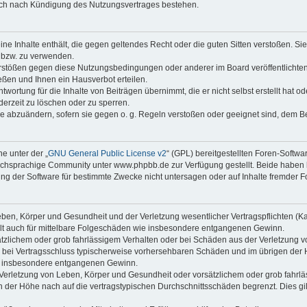
auch nach Kündigung des Nutzungsvertrages bestehen.
keine Inhalte enthält, die gegen geltendes Recht oder die guten Sitten verstoßen. Si
n bzw. zu verwenden.
erstößen gegen diese Nutzungsbedingungen oder anderer im Board veröffentlicht
ßen und Ihnen ein Hausverbot erteilen.
wortung für die Inhalte von Beiträgen übernimmt, die er nicht selbst erstellt hat 
derzeit zu löschen oder zu sperren.
äge abzuändern, sofern sie gegen o. g. Regeln verstoßen oder geeignet sind, dem 
e unter der „
GNU General Public License v2
“ (GPL) bereitgestellten Foren-Soft
chsprachige Community unter www.phpbb.de zur Verfügung gestellt. Beide haben ke
g der Software für bestimmte Zwecke nicht untersagen oder auf Inhalte fremder F
ben, Körper und Gesundheit und der Verletzung wesentlicher Vertragspflichten (Kard
gilt auch für mittelbare Folgeschäden wie insbesondere entgangenen Gewinn.
ätzlichem oder grob fahrlässigem Verhalten oder bei Schäden aus der Verletzung 
 die bei Vertragsschluss typischerweise vorhersehbaren Schäden und im übrigen de
wie insbesondere entgangenen Gewinn.
erletzung von Leben, Körper und Gesundheit oder vorsätzlichem oder grob fahrläs
der Höhe nach auf die vertragstypischen Durchschnittsschäden begrenzt. Dies gi