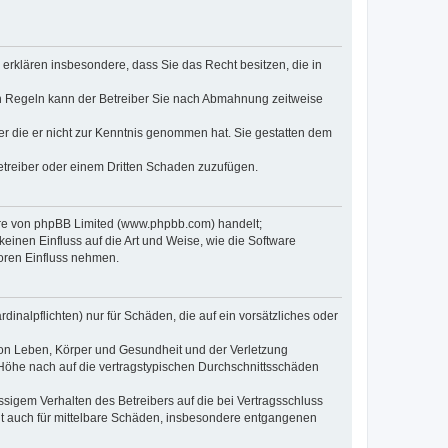
e erklären insbesondere, dass Sie das Recht besitzen, die in
en Regeln kann der Betreiber Sie nach Abmahnung zeitweise
oder die er nicht zur Kenntnis genommen hat. Sie gestatten dem
Betreiber oder einem Dritten Schaden zuzufügen.
ware von phpBB Limited (www.phpbb.com) handelt;
inen Einfluss auf die Art und Weise, wie die Software
oren Einfluss nehmen.
inalpflichten) nur für Schäden, die auf ein vorsätzliches oder
von Leben, Körper und Gesundheit und der Verletzung
r Höhe nach auf die vertragstypischen Durchschnittsschäden
sigem Verhalten des Betreibers auf die bei Vertragsschluss
lt auch für mittelbare Schäden, insbesondere entgangenen