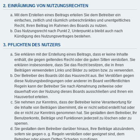
2. EINRÄUMUNG VON NUTZUNGSRECHTEN
Mit dem Erstellen eines Beitrags erteilen Sie dem Betreiber ein
einfaches, zeitlich und räumlich unbeschränktes und unentgeltliches
Recht, Ihren Beitrag im Rahmen des Boards zu nutzen.
Das Nutzungsrecht nach Punkt 2, Unterpunkt a bleibt auch nach
Kündigung des Nutzungsvertrages bestehen.
3. PFLICHTEN DES NUTZERS
Sie erklären mit der Erstellung eines Beitrags, dass er keine Inhalte
enthält, die gegen geltendes Recht oder die guten Sitten verstoßen. Sie
erklären insbesondere, dass Sie das Recht besitzen, die in Ihren
Beiträgen verwendeten Links und Bilder zu setzen bzw. zu verwenden.
Der Betreiber des Boards übt das Hausrecht aus. Bei Verstößen gegen
diese Nutzungsbedingungen oder anderer im Board veröffentlichten
Regeln kann der Betreiber Sie nach Abmahnung zeitweise oder
dauerhaft von der Nutzung dieses Boards ausschließen und Ihnen ein
Hausverbot erteilen.
Sie nehmen zur Kenntnis, dass der Betreiber keine Verantwortung für
die Inhalte von Beiträgen übernimmt, die er nicht selbst erstellt hat oder
die er nicht zur Kenntnis genommen hat. Sie gestatten dem Betreiber, Ihr
Benutzerkonto, Beiträge und Funktionen jederzeit zu löschen oder zu
sperren.
Sie gestatten dem Betreiber darüber hinaus, Ihre Beiträge abzuändern,
sofern sie gegen o. g. Regeln verstoßen oder geeignet sind, dem
Betreiber oder einem Dritten Schaden zuzufügen.