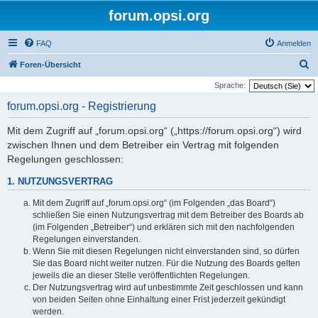
forum.opsi.org
FAQ
Anmelden
S
Foren-Übersicht
u
Sprache:
c
forum.opsi.org - Registrierung
h
Mit dem Zugriff auf „forum.opsi.org“ („https://forum.opsi.org“) wird
e
zwischen Ihnen und dem Betreiber ein Vertrag mit folgenden
Regelungen geschlossen:
1. NUTZUNGSVERTRAG
Mit dem Zugriff auf „forum.opsi.org“ (im Folgenden „das Board“)
schließen Sie einen Nutzungsvertrag mit dem Betreiber des Boards ab
(im Folgenden „Betreiber“) und erklären sich mit den nachfolgenden
Regelungen einverstanden.
Wenn Sie mit diesen Regelungen nicht einverstanden sind, so dürfen
Sie das Board nicht weiter nutzen. Für die Nutzung des Boards gelten
jeweils die an dieser Stelle veröffentlichten Regelungen.
Der Nutzungsvertrag wird auf unbestimmte Zeit geschlossen und kann
von beiden Seiten ohne Einhaltung einer Frist jederzeit gekündigt
werden.