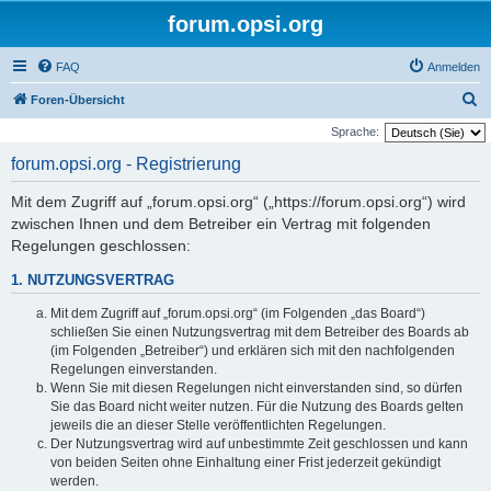
forum.opsi.org
FAQ
Anmelden
S
Foren-Übersicht
u
Sprache:
c
forum.opsi.org - Registrierung
h
Mit dem Zugriff auf „forum.opsi.org“ („https://forum.opsi.org“) wird
e
zwischen Ihnen und dem Betreiber ein Vertrag mit folgenden
Regelungen geschlossen:
1. NUTZUNGSVERTRAG
Mit dem Zugriff auf „forum.opsi.org“ (im Folgenden „das Board“)
schließen Sie einen Nutzungsvertrag mit dem Betreiber des Boards ab
(im Folgenden „Betreiber“) und erklären sich mit den nachfolgenden
Regelungen einverstanden.
Wenn Sie mit diesen Regelungen nicht einverstanden sind, so dürfen
Sie das Board nicht weiter nutzen. Für die Nutzung des Boards gelten
jeweils die an dieser Stelle veröffentlichten Regelungen.
Der Nutzungsvertrag wird auf unbestimmte Zeit geschlossen und kann
von beiden Seiten ohne Einhaltung einer Frist jederzeit gekündigt
werden.