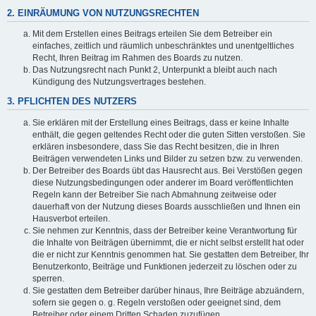
2. EINRÄUMUNG VON NUTZUNGSRECHTEN
Mit dem Erstellen eines Beitrags erteilen Sie dem Betreiber ein
einfaches, zeitlich und räumlich unbeschränktes und unentgeltliches
Recht, Ihren Beitrag im Rahmen des Boards zu nutzen.
Das Nutzungsrecht nach Punkt 2, Unterpunkt a bleibt auch nach
Kündigung des Nutzungsvertrages bestehen.
3. PFLICHTEN DES NUTZERS
Sie erklären mit der Erstellung eines Beitrags, dass er keine Inhalte
enthält, die gegen geltendes Recht oder die guten Sitten verstoßen. Sie
erklären insbesondere, dass Sie das Recht besitzen, die in Ihren
Beiträgen verwendeten Links und Bilder zu setzen bzw. zu verwenden.
Der Betreiber des Boards übt das Hausrecht aus. Bei Verstößen gegen
diese Nutzungsbedingungen oder anderer im Board veröffentlichten
Regeln kann der Betreiber Sie nach Abmahnung zeitweise oder
dauerhaft von der Nutzung dieses Boards ausschließen und Ihnen ein
Hausverbot erteilen.
Sie nehmen zur Kenntnis, dass der Betreiber keine Verantwortung für
die Inhalte von Beiträgen übernimmt, die er nicht selbst erstellt hat oder
die er nicht zur Kenntnis genommen hat. Sie gestatten dem Betreiber, Ihr
Benutzerkonto, Beiträge und Funktionen jederzeit zu löschen oder zu
sperren.
Sie gestatten dem Betreiber darüber hinaus, Ihre Beiträge abzuändern,
sofern sie gegen o. g. Regeln verstoßen oder geeignet sind, dem
Betreiber oder einem Dritten Schaden zuzufügen.