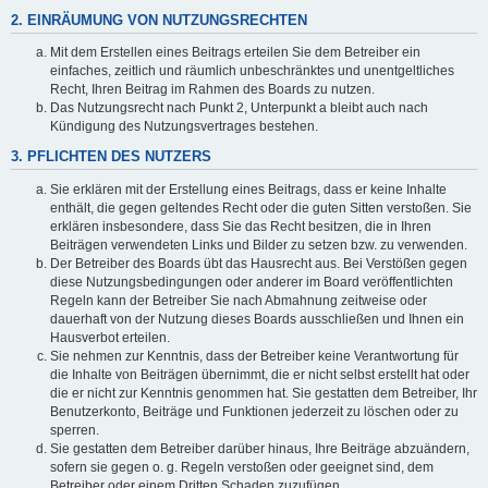
2. EINRÄUMUNG VON NUTZUNGSRECHTEN
Mit dem Erstellen eines Beitrags erteilen Sie dem Betreiber ein
einfaches, zeitlich und räumlich unbeschränktes und unentgeltliches
Recht, Ihren Beitrag im Rahmen des Boards zu nutzen.
Das Nutzungsrecht nach Punkt 2, Unterpunkt a bleibt auch nach
Kündigung des Nutzungsvertrages bestehen.
3. PFLICHTEN DES NUTZERS
Sie erklären mit der Erstellung eines Beitrags, dass er keine Inhalte
enthält, die gegen geltendes Recht oder die guten Sitten verstoßen. Sie
erklären insbesondere, dass Sie das Recht besitzen, die in Ihren
Beiträgen verwendeten Links und Bilder zu setzen bzw. zu verwenden.
Der Betreiber des Boards übt das Hausrecht aus. Bei Verstößen gegen
diese Nutzungsbedingungen oder anderer im Board veröffentlichten
Regeln kann der Betreiber Sie nach Abmahnung zeitweise oder
dauerhaft von der Nutzung dieses Boards ausschließen und Ihnen ein
Hausverbot erteilen.
Sie nehmen zur Kenntnis, dass der Betreiber keine Verantwortung für
die Inhalte von Beiträgen übernimmt, die er nicht selbst erstellt hat oder
die er nicht zur Kenntnis genommen hat. Sie gestatten dem Betreiber, Ihr
Benutzerkonto, Beiträge und Funktionen jederzeit zu löschen oder zu
sperren.
Sie gestatten dem Betreiber darüber hinaus, Ihre Beiträge abzuändern,
sofern sie gegen o. g. Regeln verstoßen oder geeignet sind, dem
Betreiber oder einem Dritten Schaden zuzufügen.