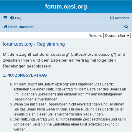
forum.opsi.org
FAQ
Anmelden
S
Foren-Übersicht
u
Sprache:
c
forum.opsi.org - Registrierung
h
Mit dem Zugriff auf „forum.opsi.org“ („https://forum.opsi.org“) wird
e
zwischen Ihnen und dem Betreiber ein Vertrag mit folgenden
Regelungen geschlossen:
1. NUTZUNGSVERTRAG
Mit dem Zugriff auf „forum.opsi.org“ (im Folgenden „das Board“)
schließen Sie einen Nutzungsvertrag mit dem Betreiber des Boards ab
(im Folgenden „Betreiber“) und erklären sich mit den nachfolgenden
Regelungen einverstanden.
Wenn Sie mit diesen Regelungen nicht einverstanden sind, so dürfen
Sie das Board nicht weiter nutzen. Für die Nutzung des Boards gelten
jeweils die an dieser Stelle veröffentlichten Regelungen.
Der Nutzungsvertrag wird auf unbestimmte Zeit geschlossen und kann
von beiden Seiten ohne Einhaltung einer Frist jederzeit gekündigt
werden.